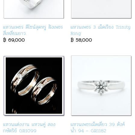
แหวนเพชร ดีไซน์สุดหรู ฝังเพชร
แหวนเพชร 3 เม็ดเรียง Trinity
สี่เหลี่ยมยาว
Ring
฿
69,000
฿
58,000
แหวนแต่งงาน แหวนคู่ สอง
แหวนเพชรเม็ดเดี่ยว 39 ตังค์
กษัตริย์ GR1099
น้ำ 94 – GR1182