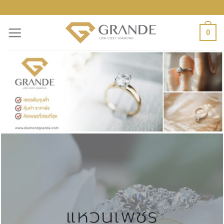
ข้าม
ไป
0
ยัง
เนื้อหา
แหวนเพชร