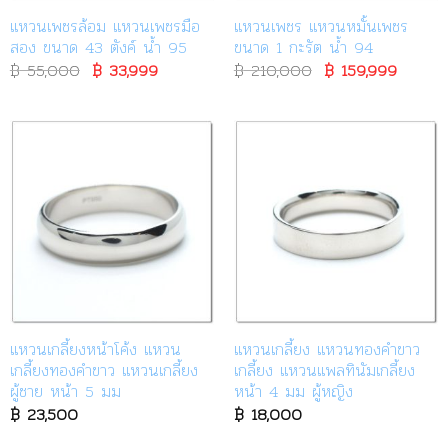
แหวนเพชรล้อม แหวนเพชรมือ
แหวนเพชร แหวนหมั้นเพชร
สอง ขนาด 43 ตังค์ น้ำ 95
ขนาด 1 กะรัต น้ำ 94
฿
55,000
Original
฿
33,999
Current
฿
210,000
Original
฿
159,999
Curren
price
price
price
price
was:
is:
was:
is:
฿ 55,000.
฿ 33,999.
฿ 210,000.
฿ 159,
แหวนเกลี้ยงหน้าโค้ง แหวน
แหวนเกลี้ยง แหวนทองคำขาว
เกลี้ยงทองคำขาว แหวนเกลี้ยง
เกลี้ยง แหวนแพลทินัมเกลี้ยง
ผู้ชาย หน้า 5 มม
หน้า 4 มม ผู้หญิง
฿
23,500
฿
18,000