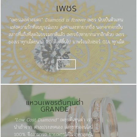
เพชร
“เพชรเลอค่าอมตะ”
Diamond is forever
เพชร
นับเป็นตัวแทน
แห่งความรักที่สมบูรณ์แบบ สูงค่าและหายากยิ่ง นอกจากจะเป็น
สสารที่แข็งที่สุดในธรรมชาติแล้ว เพชรยังหายากมากอีกด้วย เพชร
ของเราทุกเม็ดขนาด 20 ตังค์ขึ้นไป มาพร้อมใบเซอร์
GIA
ทุกเม็ด
เพชร
แหวนเพชรต้นทุนต่ำ
GRANDE
“Low Cost Diamond”
เพชรต้นทุนต่ำ เรา
นำเข้าจาก
ต่างเประเทศเอง และขายออนไลน์
100% จึงสามารถ
ขายเพชรได้ในราคาสุดคุ้ม