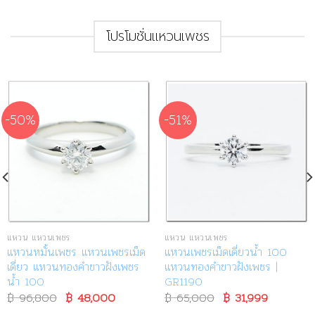
โปรโมชั่นแหวนเพชร
-50%
-51%
แหวน แหวนเพชร
แหวน แหวนเพชร
แหวนหมั้นเพชร แหวนเพชรเม็ด
แหวนเพชรเม็ดเดี่ยวน้ำ 100
เดี่ยว แหวนทองคำขาวฝังเพชร
แหวนทองคำขาวฝังเพชร |
น้ำ 100
GR1190
฿
96,800
Original
฿
48,000
Current
฿
65,000
Original
฿
31,999
Current
price
price
price
price