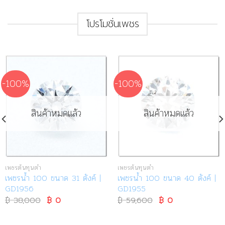
.
was:
is:
was:
is:
฿ 96,800.
฿ 48,000.
฿ 65,000.
฿ 31,999.
โปรโมชั่นเพชร
-100%
-100%
สินค้าหมดแล้ว
สินค้าหมดแล้ว
เพชรต้นทุนต่ำ
เพชรต้นทุนต่ำ
เพชรน้ำ 100 ขนาด 31 ตังค์ |
เพชรน้ำ 100 ขนาด 40 ตังค์ |
GD1956
GD1955
฿
38,000
Original
฿
0
Current
฿
59,600
Original
฿
0
Current
price
price
price
price
was:
is:
was:
is:
9.
฿ 38,000.
฿ 0.
฿ 59,600.
฿ 0.