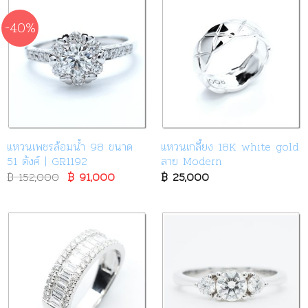
-40%
แหวนเพชรล้อมน้ำ 98 ขนาด
แหวนเกลี้ยง 18K white gold
51 ตังค์ | GR1192
ลาย Modern
฿
152,000
Original
฿
91,000
Current
฿
25,000
price
price
was:
is:
฿ 152,000.
฿ 91,000.