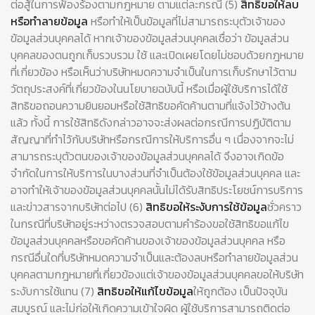
ต่อสู้ในการฟ้องร้องตามกฎหมาย ตามแต่ละกรณี (5)
สิทธิขอให้ลบ
หรือทำลายข้อมูล
หรือทำให้เป็นข้อมูลที่ไม่สามารถระบุตัวเจ้าของ
ข้อมูลส่วนบุคคลได้ หากเจ้าของข้อมูลส่วนบุคคลเชื่อว่า ข้อมูลส่วน
บุคคลของตนถูกเก็บรวบรวม ใช้ และเปิดเผยโดยไม่ชอบด้วยกฎหมาย
ที่เกี่ยวข้อง หรือเห็นว่าบริษัทหมดความจำเป็นในการเก็บรักษาไว้ตาม
วัตถุประสงค์ที่เกี่ยวข้องในนโยบายฉบับนี้ หรือเมื่อผู้ใช้บริการได้ใช้
สิทธิขอถอนความยินยอมหรือใช้สิทธิขอคัดค้านตามที่แจ้งไว้ข้างต้น
แล้ว ทั้งนี้ การใช้สิทธิดังกล่าวอาจจะส่งผลต่อกรณีการปฏิบัติตาม
สัญญาที่ทำไว้กับบริษัทหรือกรณีการให้บริการอื่น ๆ เนื่องจากจะไม่
สามารถระบุตัวตนของเจ้าของข้อมูลส่วนบุคคลได้ จึงอาจเกิดข้อ
จำกัดในการให้บริการในบางส่วนที่จำเป็นต้องใช้ข้อมูลส่วนบุคคล และ
อาจทำให้เจ้าของข้อมูลส่วนบุคคลนั้นไม่ได้รับสิทธิประโยชน์การบริการ
และข่าวสารจากบริษัทต่อไป (6)
สิทธิขอให้ระงับการใช้ข้อมูล
ชั่วคราว
ในกรณีที่บริษัทอยู่ระหว่างตรวจสอบตามคำร้องขอใช้สิทธิขอแก้ไข
ข้อมูลส่วนบุคคลหรือขอคัดค้านของเจ้าของข้อมูลส่วนบุคคล หรือ
กรณีอื่นใดที่บริษัทหมดความจำเป็นและต้องลบหรือทำลายข้อมูลส่วน
บุคคลตามกฎหมายที่เกี่ยวข้องแต่เจ้าของข้อมูลส่วนบุคคลขอให้บริษัท
ระงับการใช้แทน (7)
สิทธิขอให้แก้ไขข้อมูล
ให้ถูกต้อง เป็นปัจจุบัน
สมบูรณ์ และไม่ก่อให้เกิดความเข้าใจผิด ผู้ใช้บริการสามารถติดต่อ