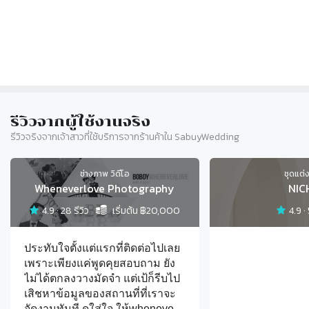
รีวิวจากผู้ใช้งานจริง
รีวิวจริงจากเจ้าสาวที่ใช้บริการจากร้านค้าใน SabuyWedding
Slide 1 of 10
ช่างภาพ วิดีโอ
ชุดแต่
Wheneverlove Photography
NIC
4.9
·
28
รีวิว
เริ่มต้น ฿
20,000
4.9
·
ประทับใจตั้งแต่แรกที่ติดต่อไปเลย
เพราะเพียงแค่พูดคุยสอบถาม ยัง
ไม่ได้ตกลงวางมัดจำ แต่เป้ก็รีบไป
เสิชหาข้อมูลของสถานที่ที่เราจะ
จัดงานทันที ดูใส่ใจ ให้whenever