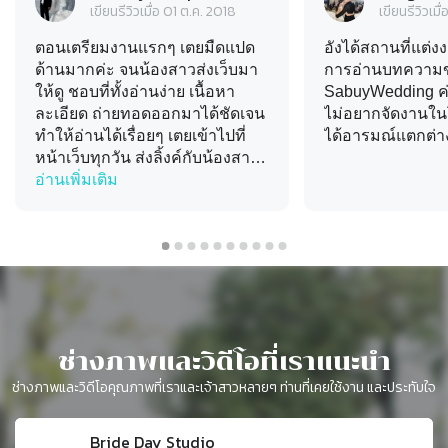
เขียนรีวิวเมื่อ
01 ต.ค. 2018
เขียนรีวิวเมื่
ตอนเตรียมงานแรกๆ เตยมืดแปด
อังได้สถานที่แต่ง
ด้านมากค่ะ จนน้องสาวส่งเว็บมา
การอ่านบทความ
ให้ดู ชอบที่ทั้งอ่านง่าย เนื้อหา
SabuyWedding ค
ละเอียด ถ่ายทอดออกมาได้ชัดเจน
ไม่อยากจัดงานใ
ทำให้อ่านได้เรื่อยๆ เตยเข้าไปที่
ได้อารมณ์แตกต่า
หน้าเว็บทุกวัน ส่งลิ้งค์กับน้องสาว
สนุกสนานเลยค่ะ
อ่านเพิ่มเติม
อ่านเพิ่มเติม
Slide 1 of 10
ช่างภาพและวิดีโอที่เราแนะนำ
ช่างภาพและวิดีโอคุณภาพที่เราและเจ้าสาวหลายๆ ท่านที่เคยใช้งาน และประทับใจ
Bride Day Studio