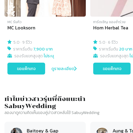
MC รันคิว
การ์ดเชิญ​ ของชำร่วย
MC Looksorn
Hom Herbal Tea
5.0
·
9 รีวิว
5.0
·
6 รีวิว
ราคาเริ่มต้น
7,900 บาท
ราคาเริ่มต้น
20 บาท
รองรับแขกสูงสุด
ไม่ระบุ
รองรับแขกสูงสุด
ไม
ขอแพ็กเกจ
ดูรายละเอียด
ขอแพ็กเกจ
ทำไมบ่าวสาวรุ่นพี่ถึงแนะนำ
SabuyWedding
ลองมาดูความคิดเห็นของคู่บ่าวสาวหลังใช้ SabuyWedding
Slide 1 of 10
Baitoey & Gap
Aung & T