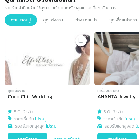
ดูบทความจากร้านค้าทั้งหมด
รวมร้านค้าที่จะช่วยให้คุณสวยเริ่ด และสร้างลุคในแบบที่คุณต้องการ
ทุกหมวดหมู่
ชุดแต่งงาน
ช่างแต่งหน้า
ชุดเพื่อนเจ้าสาว
Slide 1 of 8
ชุดแต่งงาน
เครื่องประดับ
Coco Chic Wedding
ANANTA Jewelry
5.0
·
2 รีวิว
5.0
·
3 รีวิว
ราคาเริ่มต้น
ไม่ระบุ
ราคาเริ่มต้น
ไม่ระบุ
รองรับแขกสูงสุด
ไม่ระบุ
รองรับแขกสูงสุด
ไม