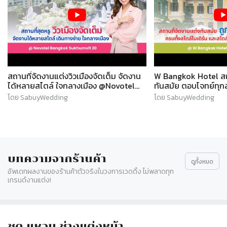
มี10 ให้10 เต็ม
สถานที่จัดงานแต่งวิวเมืองจัดเต็ม จัดงาน
W Bangkok Hotel สถา
ได้หลายสไตล์ ใจกลางเมือง @Novotel
ทันสมัย ตอบโจทย์ทุกสไ
Sukhumvit 20 l SABUYWEDDING
SABUYWEDDING
โดย SabuyWedding
โดย SabuyWedding
บทความจากร้านค้า
ดู
ทั้งหมด
อัพเดทผลงานของร้านค้าตัวจริงในวงการเวดดิ้ง ไม่พลาดทุก
เทรนด์งานแต่ง!
Slide 1 of 1
ชุด แหวน ช่างแต่งหน้า