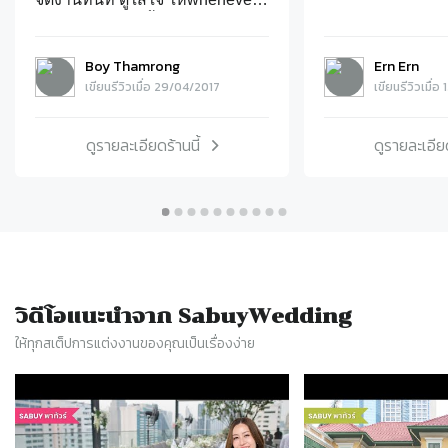
ถ่ายพรีและวันหมั้น พอเห็นรูปออก
มา ทุกคนชมว่าสวย เราก็ปลื้มทั้งคู่
Boy Thamrong
Ern Ern
เลยขอจองคิววันแต่งเพิ่มเลยให้มา
เขียนรีวิวเมื่อ 29/04/2017
เขียนรีวิวเมื่
แคนดิทเสริม เพราะรู้สึกว่าวางใจ
ได้เลย เราได้ภาพสวยแน่นอน และ
ก็ไม่ผิดหวังจริงๆ ใครชอบแนว
ดูรายละเอียดร้านนี้
ดูรายละเอียด
ธรรมชาติ ไม่แต่งสีจัด ดูสบายตา
แนะนำมากๆ ส่งงานก็ไวทันใจ
สุดๆ เราจ้างหลายทีมทั้ง2วันแต่เป้
คือคนแรกที่มาถึงเสมอ มาไวเว่อ
มาก(แม้จะมาแคนดิทก็มาก่อนทีม
อื่นหลายชม.มากๆ) และใส่ใจเก็บ
ครบทุกช่วงเวลาจริงๆ ประทับใจ
สุดๆคือเป้ เป็นคนชวนเราและ
วิดีโอแนะนำจาก SabuyWedding
เพื่อนๆออกไปเล่นไฟเย็นกัน หลัง
ให้ทุกสเต็ปการแต่งงานของคุณเป็นเรื่องง่าย
จากฝนหยุดตก เพื่อเก็บภาพสวยๆ
Slide 1 of 77
ด้านนอก คือเราเองก็เพลินจนลืม
ไปว่าควรทำสิ่งนี้ก่อนปารตี้ แต่เป้
ไม่ลืม ปลื้มเลย ทำงานเกินราคา
มากกกก รู้สึกดีใจที่เราเลือกทีมนี้