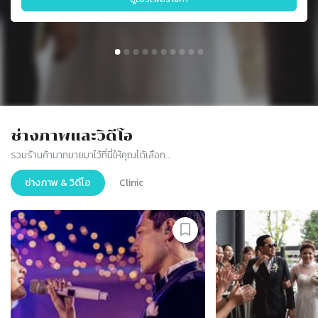
ช่างภาพและวิดีโอ
รวมร้านค้ามากมายมาไว้ที่นี่ให้คุณได้เลือก...
ช่างภาพ & วิดีโอ
Clinic
Slide 1 of 9