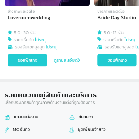
ช่างภาพและวิดีโอ
ช่างภาพและวิดีโอ
Loveroomwedding
Bride Day Studio
5.0
·
30 รีวิว
5.0
·
13 รีวิว
ราคาเริ่มต้น
ไม่ระบุ
ราคาเริ่มต้น
ไม่ระบุ
รองรับแขกสูงสุด
ไม่ระบุ
รองรับแขกสูงสุด
ไม
ขอแพ็กเกจ
ดูรายละเอียด
ขอแพ็กเกจ
รวมหมวดหมู่สินค้าและบริการ
เลือกประเภทสินค้าคุณภาพด้านงานแต่งที่คุณต้องการ
แหวนแต่งงาน
ขันหมาก
MC รันคิว
ชุดเพื่อนเจ้าสาว