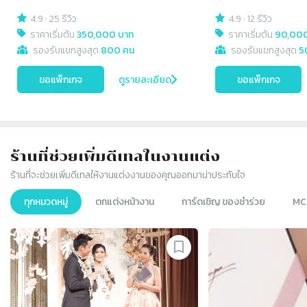
4.9
·
25 รีวิว
4.9
·
12 รีวิว
ราคาเริ่มต้น
350,000 บาท
ราคาเริ่มต้น
90,000
รองรับแขกสูงสุด
800 คน
รองรับแขกสูงสุด
5
ขอแพ็กเกจ
ดูรายละเอียด
ขอแพ็กเกจ
ร้านที่ช่วยเพิ่มดีเทลในงานแต่ง
ร้านที่จะช่วยเพิ่มดีเทลให้งานแต่งงานของคุณออกมาน่าประทับใจ
ทุกหมวดหมู่
ตกแต่งหน้างาน
การ์ดเชิญ​ ของชำร่วย
MC 
Slide 1 of 8