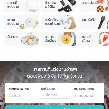
สถานที่
ถ่ายภาพ
ช่างแต่งหน้า
แต่งงาน
& วิดีโอ
แหวน
การ์ดเชิญ
MC รันคิว
แต่งงาน
ของชำร่วย
ขันหมาก
อาหาร
แสง สี
จัดเลี้ยง
เสียง
หาสถานที่แต่งงานง่ายๆ
ตอบเพียง 3 ข้อ ได้ที่ถูกใจคุณ
ใส่จำนวนแขก (คน)
จัดเลี้ยงแบบ
งบประมาณ (บาท)
เช่น ค็อกเทล
ค็อกเทล