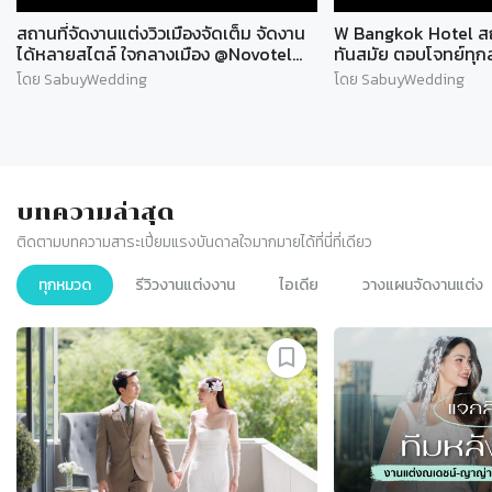
สถานที่จัดงานแต่งวิวเมืองจัดเต็ม จัดงาน
W Bangkok Hotel สถา
ได้หลายสไตล์ ใจกลางเมือง @Novotel
ทันสมัย ตอบโจทย์ทุกสไ
Sukhumvit 20 l SABUYWEDDING
SABUYWEDDING
โดย SabuyWedding
โดย SabuyWedding
บทความล่าสุด
ติดตามบทความสาระเปี่ยมแรงบันดาลใจมากมายได้ที่นี่ที่เดียว
ทุกหมวด
รีวิวงานแต่งงาน
ไอเดีย
วางแผนจัดงานแต่ง
Slide 1 of 9