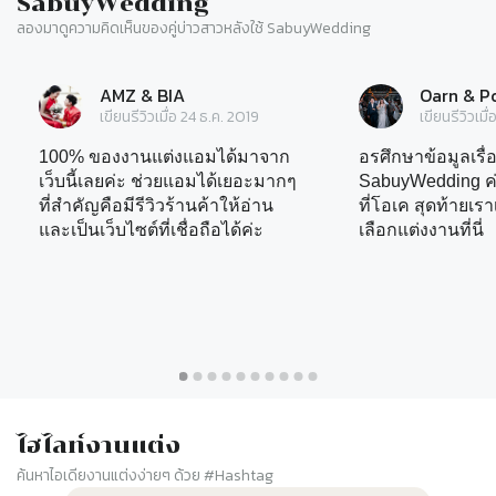
SabuyWedding
ลองมาดูความคิดเห็นของคู่บ่าวสาวหลังใช้ SabuyWedding
Slide 1 of 10
AMZ & BIA
Oarn & 
เขียนรีวิวเมื่อ
24 ธ.ค. 2019
เขียนรีวิวเมื่
100% ของงานแต่งแอมได้มาจาก
อรศึกษาข้อมูลเรื่
เว็บนี้เลยค่ะ ช่วยแอมได้เยอะมากๆ
SabuyWedding ค่ะ
ที่สำคัญคือมีรีวิวร้านค้าให้อ่าน
ที่โอเค สุดท้ายเร
และเป็นเว็บไซต์ที่เชื่อถือได้ค่ะ
เลือกแต่งงานที่นี่
อ่านเพิ่มเติม
อ่านเพิ่มเติม
ไฮไลท์งานแต่ง
ค้นหาไอเดียงานแต่งง่ายๆ ด้วย #Hashtag