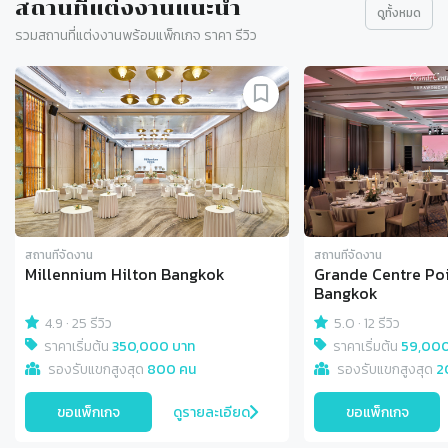
สถานที่แต่งงานแนะนำ
ดูทั้งหมด
รวมสถานที่แต่งงานพร้อมแพ็กเกจ ราคา รีวิว
Slide 1 of 9
สถานที่จัดงาน
สถานที่จัดงาน
Millennium Hilton Bangkok
Grande Centre Po
Bangkok
4.9
·
25 รีวิว
5.0
·
12 รีวิว
ราคาเริ่มต้น
350,000 บาท
ราคาเริ่มต้น
59,000
รองรับแขกสูงสุด
800 คน
รองรับแขกสูงสุด
2
ขอแพ็กเกจ
ดูรายละเอียด
ขอแพ็กเกจ