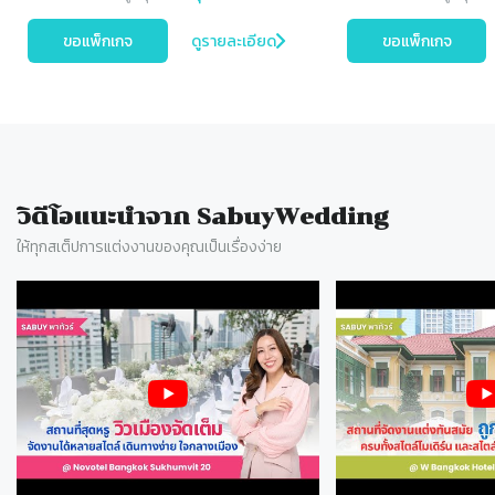
ขอแพ็กเกจ
ดูรายละเอียด
ขอแพ็กเกจ
วิดีโอแนะนำจาก SabuyWedding
ให้ทุกสเต็ปการแต่งงานของคุณเป็นเรื่องง่าย
Slide 1 of 77