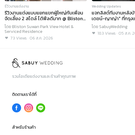
รีวิวงานแต่งงาน
Wedding Updates
รีวิวงานแต่งแบบแยกแขกผู้ใหญ่กับเพื่อน
แจกลิสต์ทีมงานหลังบ
จัดเลี้ยง 2 สไตล์ ได้ฟีลดีมาก @ Bliston
เดชน์-ญาญ่า" ที่กรุง
Suwan Park View Hotel & Serviced
โดย
Bliston Suwan Park View Hotel &
โดย
SabuyWedding
Residence
Serviced Residence
183
Views
·
05 ส.ค. 
73
Views
·
06 ส.ค. 2026
รวมไอเดียแต่งงานและร้านค้าคุณภาพ
ติดตามเราได้ที่
สำหรับร้านค้า