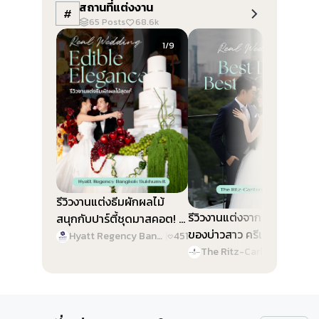
สถานที่แต่งงาน
#
65
Posts
68.6k
Slide 1 of 9
Slide 1 of 9
1/9
1/9
รีวิวงานแต่งธีมผักผลไม้
รีวิวงานแต่งจาก Best Color
สนุกกับปาร์ตี้ชุดมาสคอต! @
ของบ่าวสาว ครีเอทงานสวย
Hyatt Regency Bangkok
Hyatt Regency Bangkok Sukhumvit
|
451
ทุกดีเทล @ The Ritz-
Sukhumvit
The Ritz-Carlton, Bangkok
|
46
Carlton, Bangkok