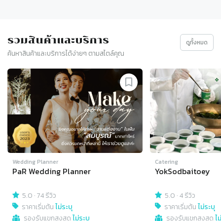
รวมสินค้าและบริการ
ดูทั้งหมด
ค้นหาสินค้าและบริการได้ง่ายๆ ตามสไตล์คุณ
Slide 1 of 4
Wedding Planner
Catering
PaR Wedding Planner
YokSodbaitoey
5.0
·
74 รีวิว
5.0
·
4 รีวิว
ราคาเริ่มต้น
ไม่ระบุ
ราคาเริ่มต้น
ไม่ระบุ
รองรับแขกสูงสุด
ไม่ระบุ
รองรับแขกสูงสุด
ไม