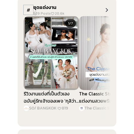
ชุดแต่งงาน
#
9
Posts
20.6k
Slide 1 of 7
Slide 1 of 5
1/7
1/5
รีวิวงานแต่งที่เป็นตัวเอง
The Classic Studio ชุด
ฉบับคู่รักเจ้าของเพจ ‘กุลิว่า
แต่งงานสวยพรีเมียม พร้อม
ดีย์’ @SO/ BANGKOK
สตูดิโอถ่ายภาพ
SO/ BANGKOK
|
819
The Classic Studio & Planner
|
2.3