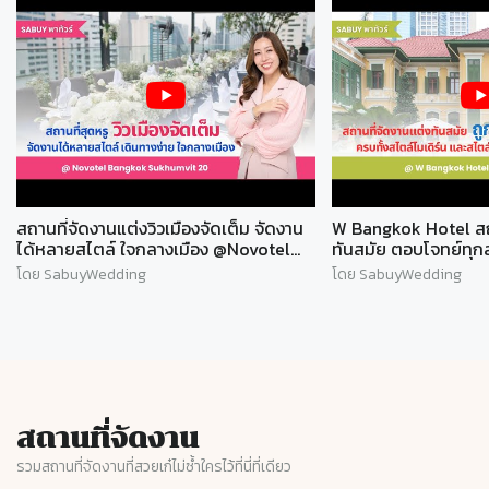
สถานที่จัดงานแต่งวิวเมืองจัดเต็ม จัดงาน
W Bangkok Hotel สถา
ได้หลายสไตล์ ใจกลางเมือง @Novotel
ทันสมัย ตอบโจทย์ทุกสไ
Sukhumvit 20 l SABUYWEDDING
SABUYWEDDING
โดย SabuyWedding
โดย SabuyWedding
สถานที่จัดงาน
รวมสถานที่จัดงานที่สวยเก๋ไม่ซ้ำใครไว้ที่นี่ที่เดียว