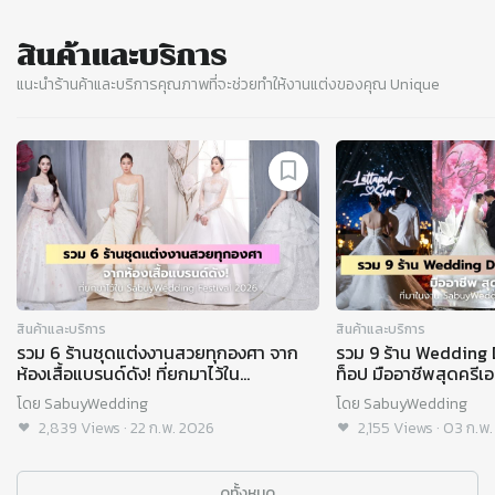
สินค้าและบริการ
แนะนำร้านค้าและบริการคุณภาพที่จะช่วยทำให้งานแต่งของคุณ Unique
Slide 1 of 8
สินค้าและบริการ
สินค้าและบริการ
รวม 6 ร้านชุดแต่งงานสวยทุกองศา จาก
รวม 9 ร้าน Wedding 
ห้องเสื้อแบรนด์ดัง! ที่ยกมาไว้ใน
ท็อป มืออาชีพสุดครีเอ
SabuyWedding Festival 2026
SabuyWedding Fest
โดย
SabuyWedding
โดย
SabuyWedding
2,839
Views
·
22 ก.พ. 2026
2,155
Views
·
03 ก.พ.
ดูทั้งหมด