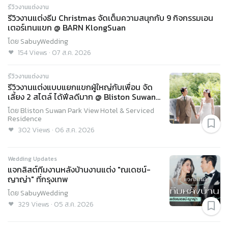
รีวิวงานแต่งงาน
รีวิวงานแต่งธีม Christmas จัดเต็มความสนุกกับ 9 กิจกรรมเอน
เตอร์เทนแขก @ BARN KlongSuan
โดย
SabuyWedding
154
Views
·
07 ส.ค. 2026
รีวิวงานแต่งงาน
รีวิวงานแต่งแบบแยกแขกผู้ใหญ่กับเพื่อน จัด
เลี้ยง 2 สไตล์ ได้ฟีลดีมาก @ Bliston Suwan
Park View Hotel & Serviced Residence
โดย
Bliston Suwan Park View Hotel & Serviced
Residence
302
Views
·
06 ส.ค. 2026
Wedding Updates
แจกลิสต์ทีมงานหลังบ้านงานแต่ง "ณเดชน์-
ญาญ่า" ที่กรุงเทพ
โดย
SabuyWedding
329
Views
·
05 ส.ค. 2026