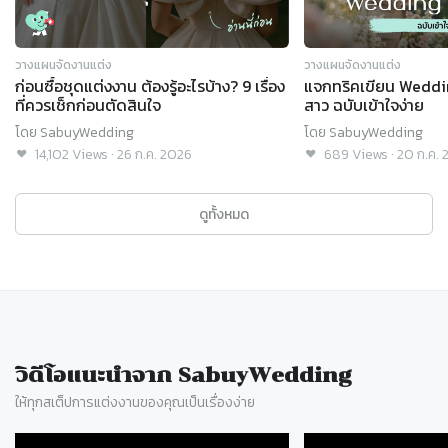
วางแผนจัดงานแต่ง
วางแผนจัดงานแต่ง
ก่อนซื้อชุดแต่งงาน ต้องรู้อะไรบ้าง? 9 เรื่อง
แจกทริคเขียน Weddi
ที่ควรเช็กก่อนตัดสินใจ
สาว ฉบับเข้าใจง่าย
โดย
SabuyWedding
โดย
SabuyWedding
14,102
Views
·
26 ก.ค. 2026
689
Views
·
20 ก.ค. 
ดูทั้งหมด
วิดีโอแนะนำจาก SabuyWedding
ให้ทุกสเต็ปการแต่งงานของคุณเป็นเรื่องง่าย
Slide 1 of 77