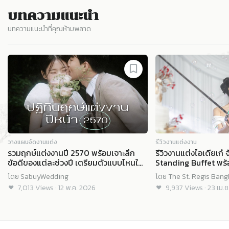
บทความแนะนำ
บทความแนะนำที่คุณห้ามพลาด
Slide 1 of 8
วางแผนจัดงานแต่ง
รีวิวงานแต่งงาน
รวมฤกษ์แต่งงานปี 2570 พร้อมเจาะลึก
รีวิวงานแต่งไอเดียเก๋ 
ข้อดีของแต่ละช่วงปี เตรียมตัวแบบไหนให้
Standing Buffet พร้
ปัง!
เซอร์ไพรส์แขก @ The
โดย
SabuyWedding
โดย
The St. Regis Bang
Bangkok
7,013
Views
·
12 พ.ค. 2026
9,937
Views
·
23 เม.