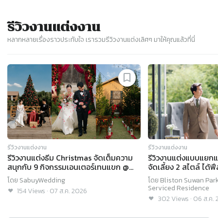
รีวิวงานแต่งงาน
หลากหลายเรื่องราวประทับใจ เรารวมรีวิวงานแต่งเลิศๆ มาให้คุณแล้วที่นี่
Slide 1 of 8
รีวิวงานแต่งงาน
รีวิวงานแต่งงาน
รีวิวงานแต่งธีม Christmas จัดเต็มความ
รีวิวงานแต่งแบบแยกแข
สนุกกับ 9 กิจกรรมเอนเตอร์เทนแขก @
จัดเลี้ยง 2 สไตล์ ได้
BARN KlongSuan
Suwan Park View Ho
โดย
SabuyWedding
โดย
Bliston Suwan Park
Residence
Serviced Residence
154
Views
·
07 ส.ค. 2026
302
Views
·
06 ส.ค.