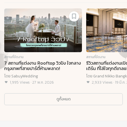
Slide 1 of 8
สถานที่จัดงาน
สถานที่จัดงาน
7 สถานที่แต่งงาน Rooftop วิวปัง ใจกลาง
รีวิวสถานที่แต่งงานเป
กรุงเทพที่สายปาร์ตี้ห้ามพลาด!
เดิร์น ที่ใส่ใจทุกดี
Grand Nikko Bangk
โดย
SabuyWedding
โดย
Grand Nikko Bangk
1,995
Views
·
27 พ.ค. 2026
2,933
Views
·
19 มี.ค
ดูทั้งหมด