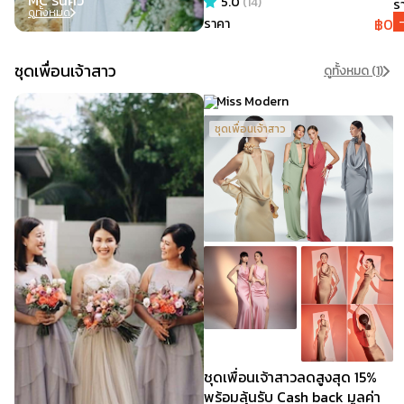
5.0
(
14
)
F
รา
ดูทั้งหมด
฿
0
ราคา
ชุดเพื่อนเจ้าสาว
ดูทั้งหมด (
1
)
Miss Modern
ชุดเพื่อนเจ้าสาว
ชุดเพื่อนเจ้าสาวลดสูงสุด 15%
พร้อมลุ้นรับ Cash back มูลค่า