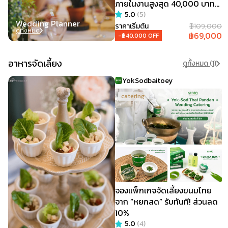
ภายในงานสูงสุด 40,000 บาท
@ Tie The Knot Wedding
5.0
(
5
)
Wedding Planner
Planner
ราคาเริ่มต้น
฿
109,000
ดูทั้งหมด
฿
69,000
-฿
40,000
OFF
อาหารจัดเลี้ยง
ดูทั้งหมด (
1
)
YokSodbaitoey
catering
จองแพ็กเกจจัดเลี้ยงขนมไทย
จาก “หยกสด” รับทันที! ส่วนลด
10%
5.0
(
4
)