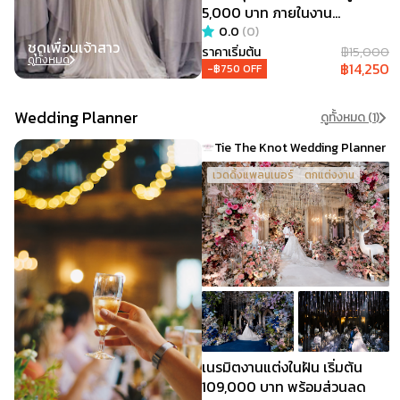
5,000 บาท ภายในงาน
Sabuywedding Festival 2024
0.0
(
0
)
ชุดเพื่อนเจ้าสาว
@ Miss Modern
ราคาเริ่มต้น
฿
15,000
ดูทั้งหมด
฿
14,250
-฿
750
OFF
Wedding Planner
ดูทั้งหมด (
1
)
Tie The Knot Wedding Planner
เวดดิ้งแพลนเนอร์
ตกแต่งงาน
เนรมิตงานแต่งในฝัน เริ่มต้น
109,000 บาท พร้อมส่วนลด