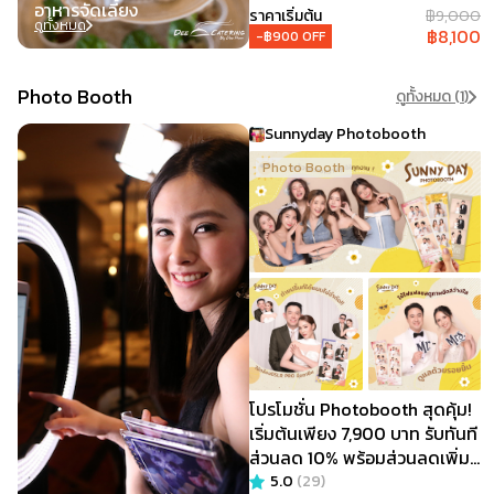
อาหารจัดเลี้ยง
ราคาเริ่มต้น
฿
9,000
ดูทั้งหมด
฿
8,100
-฿
900
OFF
Photo Booth
ดูทั้งหมด (
1
)
Sunnyday Photobooth
Photo Booth
โปรโมชั่น Photobooth สุดคุ้ม!
เริ่มต้นเพียง 7,900 บาท รับทันที
ส่วนลด 10% พร้อมส่วนลดเพิ่ม
สูงสุด 1,000 บาท @ SunnyDay
5.0
(
29
)