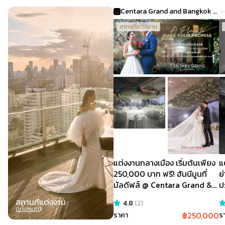
Centara Grand and Bangkok Convention Centre at CentralWorld
สถานที่แต่งงาน
แ
แต่งงานกลางเมือง เริ่มต้นเพียง
ย
250,000 บาท ฟรี! ฮันนีมูนที่
ป
มัลดีฟส์ @ Centara Grand &
S
Bangkok Convention Centre
สถานที่แต่งงาน
4.8
(
2
)
at CentralWorld
ดูทั้งหมด
฿
250,000
ราคา
ร