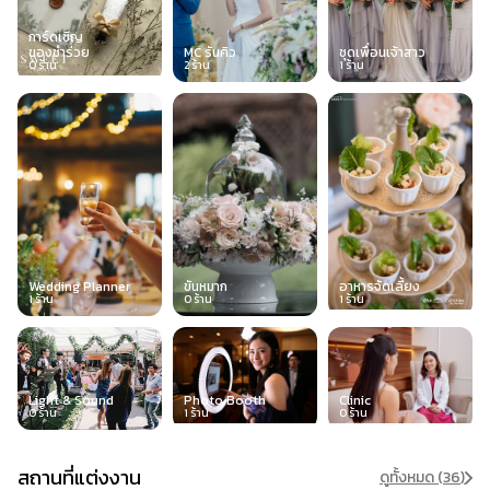
การ์ดเชิญ
ของชำร่วย
MC รันคิว
ชุดเพื่อนเจ้าสาว
0
ร้าน
2
ร้าน
1
ร้าน
Wedding Planner
ขันหมาก
อาหารจัดเลี้ยง
1
ร้าน
0
ร้าน
1
ร้าน
Light & Sound
Photo Booth
Clinic
0
ร้าน
1
ร้าน
0
ร้าน
สถานที่แต่งงาน
ดูทั้งหมด (
36
)