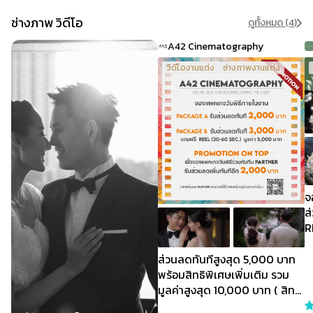
ช่างภาพ วิดีโอ
ดูทั้งหมด (
4
)
A42 Cinematography
วิดีโองานแต่ง
ช่างภาพงานแต่ง
จ
ส
R
ถ
S
ส่วนลดทันทีสูงสุด 5,000 บาท
พร้อมสิทธิพิเศษเพิ่มเติม รวม
มูลค่าสูงสุด 10,000 บาท ( สิทธิ
พิเศษสำหรับการจองภายในงาน