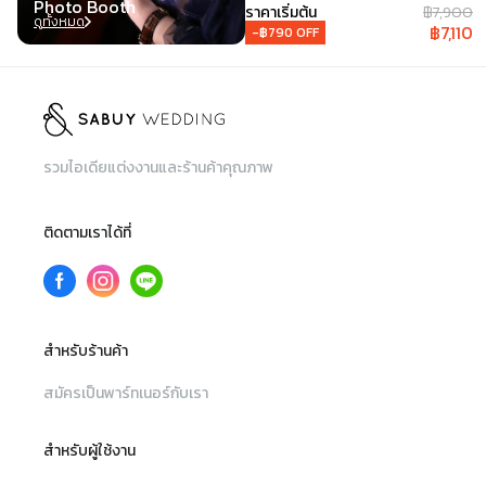
Photo Booth
Photobooth
ราคาเริ่มต้น
฿
7,900
ดูทั้งหมด
฿
7,110
-฿
790
OFF
รวมไอเดียแต่งงานและร้านค้าคุณภาพ
ติดตามเราได้ที่
สำหรับร้านค้า
สมัครเป็นพาร์ทเนอร์กับเรา
สำหรับผู้ใช้งาน