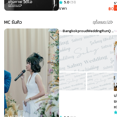
ช่างภาพ วิดีโอ
5.0
(
51
)
Sabuy wedding festival 29-
รา
ดูทั้งหมด
30 มีนาคม 2025 เท่านั้น )
฿
0
ราคา
Special Promotion เมื่อจอง
แพคเกจ Wedding Cinema วัน
MC รันคิว
ดูทั้งหมด (
2
)
งานพิธี พร้อมกับ Wedding
BangkokproudWeddingRunQ & MC
Presentation สำหรับเปิดฉาย
ในวันงาน รับส่วนลดทันที 2,000
บาท
บ
แ
ห
45,
MC รันคิว