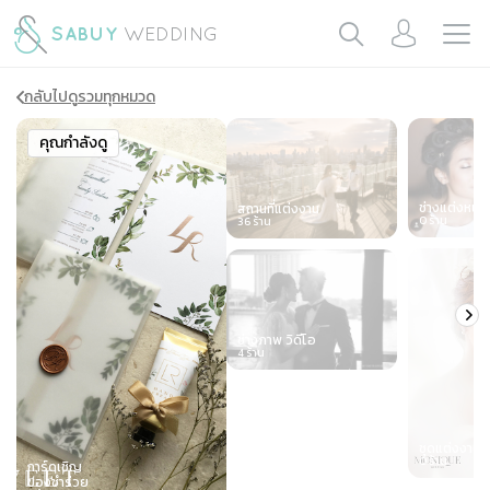
กลับไปดูรวมทุกหมวด
Slide 1 of 7
คุณกำลังดู
ช่างแต่งหน้า
สถานที่แต่งงาน
0
ร้าน
36
ร้าน
ช่างภาพ วิดีโอ
4
ร้าน
ชุดแต่งงาน
0
ร้าน
การ์ดเชิญ
ของชำร่วย