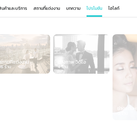
ินค้าและบริการ
สถานที่แต่งงาน
บทความ
โปรโมชัน
ไฮไลท์
de 1 of 7
สถานที่แต่งงาน
ช่างภาพ วิดีโอ
36
ร้าน
4
ร้าน
ช่างแต่งห
0
ร้าน