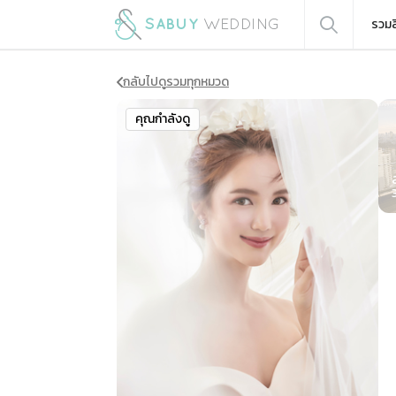
รวมส
กลับไปดูรวมทุกหมวด
Sli
คุณกำลังดู