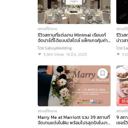
สถานที่จัดงาน
สถานที่
รีวิวสถานที่แต่งงาน Minimal เรียบเก๋
รีวิวส
จัดปาร์ตี้ได้แบบมีสไตล์ แพ็กเกจคุ้มค่า
บ่าวส
@ Grand Mercure Bangkok Atrium
Gran
โดย
SabuyWedding
โดย
Sa
5,443
Views
·
19 มี.ค. 2025
5,1
สถานที่จัดงาน
สถานที่
Marry Me at Marriott รวม 39 สถานที่
9 สถา
จัดงานแต่งในฝัน พร้อมโปรสุดปังในงาน
เซอร์