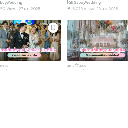
@SabuyWedding Festival 20
buyWedding
โดย
SabuyWedding
650
Views
·
27 ม.ค. 2025
6,073
Views
·
23 ม.ค. 2025
จัดงาน
สถานที่จัดงาน
านที่แต่งงาน Service ประทับใจ
9 สถานที่แต่งงานสวยยูนีค ให้
บ ในราคาน่ารัก
บรรยากาศพิเศษ ไม่ซ้ำใคร!
@SabuyWedding Festival 20
buyWedding
โดย
SabuyWedding
095
Views
·
16 ม.ค. 2025
7,248
Views
·
13 ม.ค. 2025