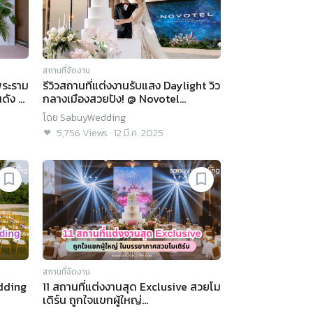
สถานที่จัดงาน
พระราม
รีวิวสถานที่แต่งงานรับแสง Daylight วิว
นดัง @
กลางเมืองสวยปัง! @ Novotel
el
Bangkok Platinum Pratunam
โดย
SabuyWedding
5,756
Views
·
12 มี.ค. 2025
สถานที่จัดงาน
dding
11 สถานที่แต่งงานสุด Exclusive สวยโม
เดิร์น ถูกใจแขกผู้ใหญ่