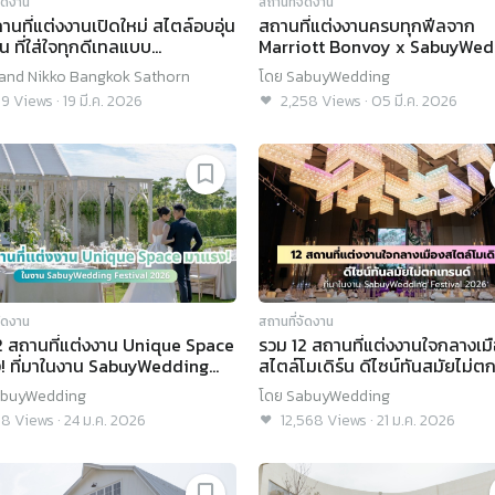
จัดงาน
สถานที่จัดงาน
ถานที่แต่งงานเปิดใหม่ สไตล์อบอุ่น
สถานที่แต่งงานครบทุกฟีลจาก
์น ที่ใส่ใจทุกดีเทลแบบ
Marriott Bonvoy x SabuyWed
enashi @ Grand Nikko
Festival 2026
and Nikko Bangkok Sathorn
โดย
SabuyWedding
kok Sathorn
19
Views
·
19 มี.ค. 2026
2,258
Views
·
05 มี.ค. 2026
จัดงาน
สถานที่จัดงาน
2 สถานที่แต่งงาน Unique Space
รวม 12 สถานที่แต่งงานใจกลางเม
! ที่มาในงาน SabuyWedding
สไตล์โมเดิร์น ดีไซน์ทันสมัยไม่ต
val 2026
รนด์
buyWedding
โดย
SabuyWedding
68
Views
·
24 ม.ค. 2026
12,568
Views
·
21 ม.ค. 2026