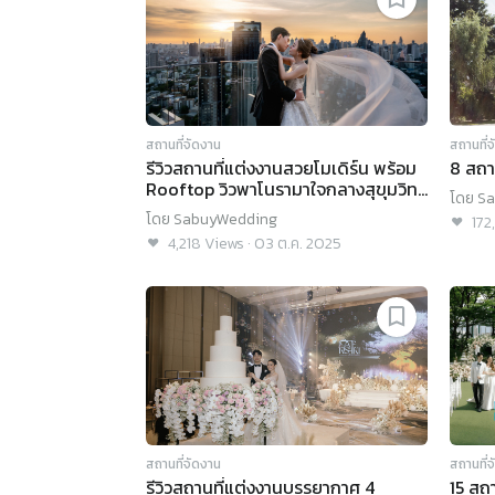
สถานที่จัดงาน
สถานที่
รีวิวสถานที่แต่งงานสวยโมเดิร์น พร้อม
8 สถา
Rooftop วิวพาโนรามาใจกลางสุขุมวิท
โดย
Sa
@ Bangkok Marriott Hotel
โดย
SabuyWedding
172
Sukhumvit
4,218
Views
·
03 ต.ค. 2025
สถานที่จัดงาน
สถานที่
รีวิวสถานที่แต่งงานบรรยากาศ 4
15 สถ