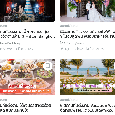
จัดงาน
สถานที่จัดงาน
ถานที่แต่งงานแพ็กเกจครบ คุ้ม
รีวิวสถานที่แต่งงานติดรถไฟฟ้า 
าวจัดงานง่าย @ Hilton Bangkok
9 ในงบสุดฟิน พร้อมอาหารจีนร้า
de Asoke
Avani Ratchada Bangkok Hot
buyWedding
โดย
SabuyWedding
28
Views
·
14 มี.ค. 2025
6,016
Views
·
14 มี.ค. 2025
จัดงาน
สถานที่จัดงาน
นที่แต่งงาน โต๊ะจีนรสชาติอร่อย
6 สถานที่แต่งงาน Vacation We
วิสดี แขกประทับใจ
จัดทริปพร้อมแต่งแบบเฉพาะตัว