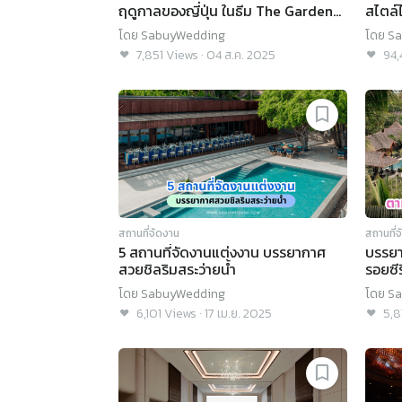
ฤดูกาลของญี่ปุ่น ในธีม The Garden
สไตล์ไ
of Seasons @Hotel Nikko Bangkok
โดย
SabuyWedding
โดย
Sa
7,851
Views
·
04 ส.ค. 2025
94,
สถานที่จัดงาน
สถานที่
5 สถานที่จัดงานแต่งงาน บรรยากาศ
บรรยา
สวยชิลริมสระว่ายน้ำ
รอยซี
โดย
SabuyWedding
โดย
Sa
6,101
Views
·
17 เม.ย. 2025
5,8