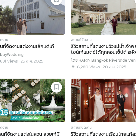
จัดงาน
สถานที่จัดงาน
นที่จัดงานแต่งงานเล็กแต่เก๋
รีวิวสถานที่แต่งงานวิวแม่น้ำเจ้าพ
ไซน์เก๋แมตช์ได้ทุกคอนเซ็ปต์ @
buyWedding
Bangkok Riverside Venue
โดย
RARIN Bangkok Riverside Ve
,691
Views
·
25 ส.ค. 2025
8,260
Views
·
20 ส.ค. 2025
จัดงาน
สถานที่จัดงาน
านที่จัดงานแต่งในสวน สวยเก๋มี
รีวิวสถานที่แต่งงานเรือนไทยแท้ส