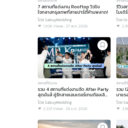
สถานที่จัดงาน
สถานที่
7 สถานที่แต่งงาน Rooftop วิวปัง
รีวิวส
ใจกลางกรุงเทพที่สายปาร์ตี้ห้ามพลาด!
โมเดิร
Omot
โดย
SabuyWedding
โดย
Gr
Bang
1,936
Views
·
27 พ.ค. 2026
2,9
สถานที่จัดงาน
สถานที่
รวม 4 สถานที่แต่งงานจัด After Party
รวม 1
สุดมันส์ คู่รักสายเอนเตอร์เทนต้องเลิฟ!
มาแรง
ที่มาในงาน SabuyWedding Festival
Festi
โดย
SabuyWedding
โดย
Sa
2026
2,331
Views
·
28 ม.ค. 2026
3,1