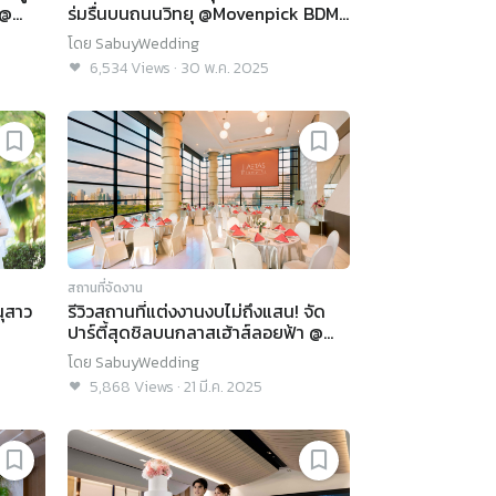
 @
ร่มรื่นบนถนนวิทยุ @Movenpick BDMS
Wellness Resort Bangkok
โดย
SabuyWedding
6,534
Views
·
30 พ.ค. 2025
สถานที่จัดงาน
นุสาว
รีวิวสถานที่แต่งงานงบไม่ถึงแสน! จัด
ปาร์ตี้สุดชิลบนกลาสเฮ้าส์ลอยฟ้า @
k
AETAS Lumpini
โดย
SabuyWedding
5,868
Views
·
21 มี.ค. 2025