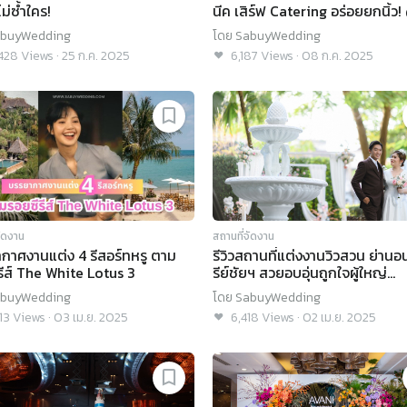
ม่ซ้ำใคร!
นีค เสิร์ฟ Catering อร่อยยกนิ้ว!
The Moonlight Hall by Jim
buyWedding
โดย
SabuyWedding
Thompson
428
Views
·
25 ก.ค. 2025
6,187
Views
·
08 ก.ค. 2025
จัดงาน
สถานที่จัดงาน
กาศงานแต่ง 4 รีสอร์ทหรู ตาม
รีวิวสถานที่แต่งงานวิวสวน ย่านอ
รีส์ The White Lotus 3
รีย์ชัยฯ สวยอบอุ่นถูกใจผู้ใหญ่
@Century Park Hotel Bangko
buyWedding
โดย
SabuyWedding
13
Views
·
03 เม.ย. 2025
6,418
Views
·
02 เม.ย. 2025