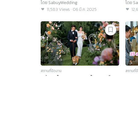
เดียว
โดย
SabuyWedding
โดย
Sa
11,583
Views
·
06 มี.ค. 2025
12,
สถานที่จัดงาน
สถานที่
แต่งงานในสวนสุด Cozy ใจกลางเมือง
15 สถ
พร้อมนำสัตว์เลี้ยงมาเป็นพยานรักได้ที่
สวยคร
เมนู
ค้นหา
Kimpton Maa-Lai Bangkok
โดย
Kimpton Maa-Lai Bangkok
โดย
Sa
5,253
Views
·
17 ม.ค. 2025
11,
ค้นหาร้านค้า, สินค้าและบริการ, สถานที่จัดงาน
รวมสินค้าและบริการ
สถานที่แต่งงาน
คำค้นหายอดนิยม
บทความ