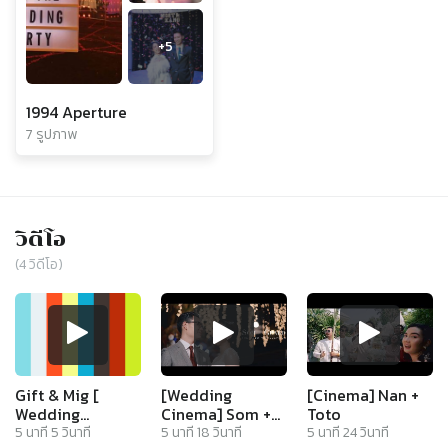
+
5
1994 Aperture
7 รูปภาพ
วิดีโอ
(
4
วิดีโอ)
Gift & Mig [
[Wedding
[Cinema] Nan +
Wedding
Cinema] Som +
Toto
Reception ]
Guard
5
นาที
5
วินาที
5
นาที
18
วินาที
5
นาที
24
วินาที