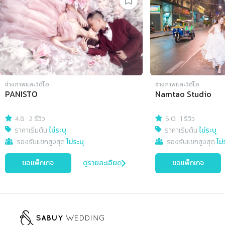
ช่างภาพและวิดีโอ
ช่างภาพและวิดีโอ
PANISTO
Namtao Studio
4.8
·
2 รีวิว
5.0
·
1 รีวิว
ราคาเริ่มต้น
ไม่ระบุ
ราคาเริ่มต้น
ไม่ระบุ
รองรับแขกสูงสุด
ไม่ระบุ
รองรับแขกสูงสุด
ไม่
ขอแพ็กเกจ
ดูรายละเอียด
ขอแพ็กเกจ