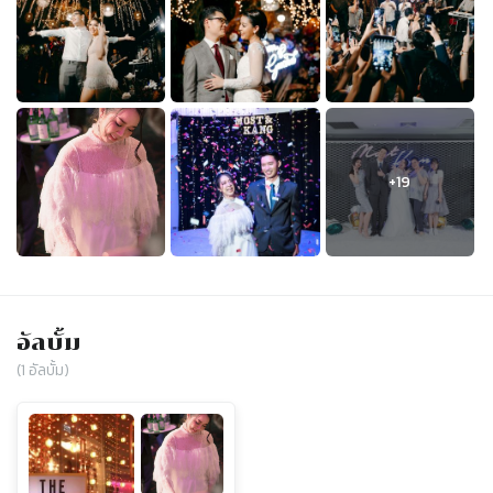
อัลบั้ม
(
1
อัลบั้ม)