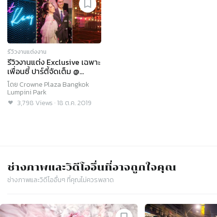
รีวิวงานแต่งงาน
รีวิวงานแต่ง Exclusive เฉพาะ
เพื่อนซี้ ปาร์ตี้จัดเต็ม @
Crowne Plaza Bangkok
โดย
Crowne Plaza Bangkok
Lumpini Park
Lumpini Park
3,798
Views
·
18 ต.ค. 2019
ช่างภาพและวิดีโอ
อื่นที่อาจถูกใจคุณ
ช่างภาพและวิดีโอ
อื่นๆ ที่คุณไม่ควรพลาด
Slide 1 of 4