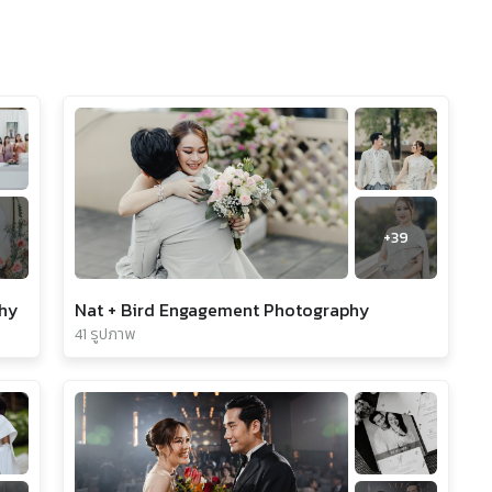
0
+
39
phy
Nat + Bird Engagement Photography
41 รูปภาพ