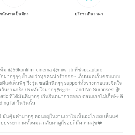
พนักงานเป็นมิตร
บริการเกินราคา
ะทีม @56konfilm_cinema @miw_jb ที่ช่วยcapture
รักมากๆๆๆ ย้ำเลยว่าทุกคนน่าร้ากกก~ เก็บหมดเก็บครบแบบ
ต่เห็นพี่ๆ วิ่งวุ่น ขออีกนิดๆๆ supportทั้งร่างกายและจิตใจ
วัดจนวันงานจริง ประทับใจมากๆ🤟🏻✨… and No Surprises! 🎬
matic ที่ได้มันดีมากๆ เกินจินตนาการออก ตอนแรกไม่เก็ท🤣 ดี
ing fairในวันนั้น
! มันคุ้มค่ามากๆ ตอนอยู่ในงานเราไม่เห็นอะไรเลย เห็นแค่
เก็บบรรยากาศทั้งหมด กลับมาดูกี่รอบก็มีความสุข❤️