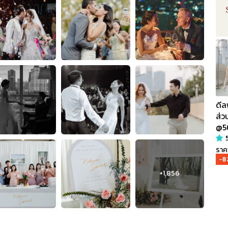
ดีล
ส่
@5
ราคา
-฿