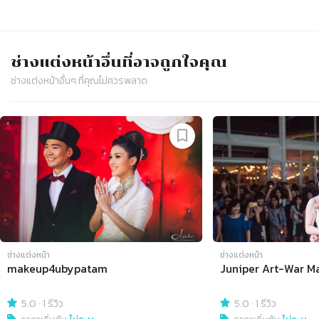
ช่างแต่งหน้า
อื่นที่อาจถูกใจคุณ
ช่างแต่งหน้า
อื่นๆ ที่คุณไม่ควรพลาด
Slide 1 of 4
ช่างแต่งหน้า
ช่างแต่งหน้า
makeup4ubypatam
Juniper Art-War M
5.0
·
1 รีวิว
5.0
·
1 รีวิว