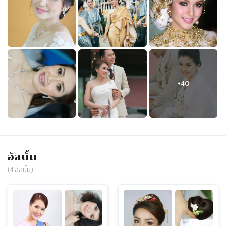
อัลบั้ม
(
4
อัลบั้ม)