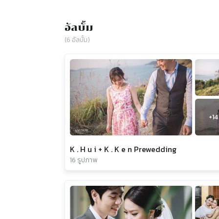
อัลบั้ม
(
6
อัลบั้ม)
+
14
K . H u i + K . K e n Prewedding
16 รูปภาพ