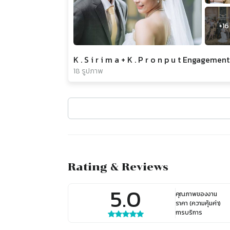
+
16
K . S i r i m a + K . P r o n p u t Engagement
18 รูปภาพ
Rating & Reviews
5.0
คุณภาพของงาน
ราคา (ความคุ้มค่า)
การบริการ