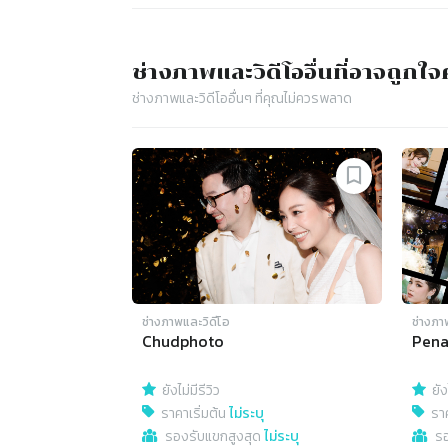
ช่างภาพและวิดีโอ
อื่นที่อาจถูกใ
ช่างภาพและวิดีโอ
อื่นๆ ที่คุณไม่ควรพลาด
ช่างภาพและวิดีโอ
ช่างภา
Chudphoto
Pena
ยังไม่มีรีวิว
ยัง
ราคาเริ่มต้น
ไม่ระบุ
ราค
รองรับแขกสูงสุด
ไม่ระบุ
ร