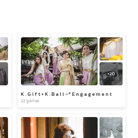
+
20
K . G i f t + K . B a l l ~* E n g a g e m e n t
22 รูปภาพ