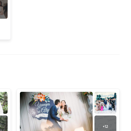
0
+
12