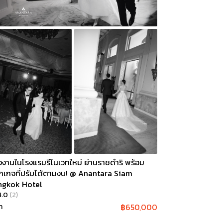
งงานในโรงแรมรีโนเวทใหม่ ย่านราชดำริ พร้อม
กเกจที่ปรับได้ตามงบ! ​@ Anantara Siam
ngkok Hotel
4.0
(
2
)
฿
650,000
า