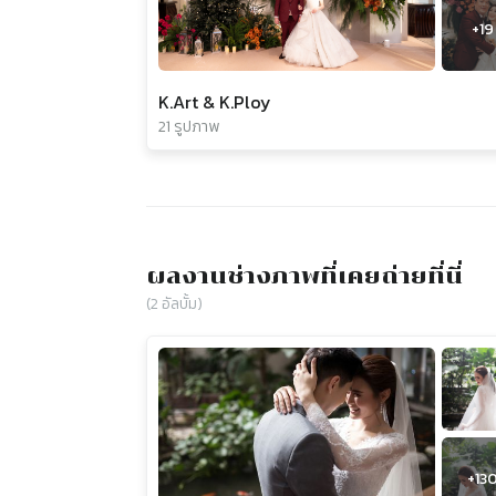
+
19
K.Art & K.Ploy
21 รูปภาพ
ผลงานช่างภาพที่เคยถ่ายที่นี่
(
2
อัลบั้ม)
+
13