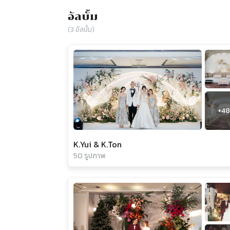
อัลบั้ม
(
3
อัลบั้ม)
+
48
K.Yui & K.Ton
50 รูปภาพ