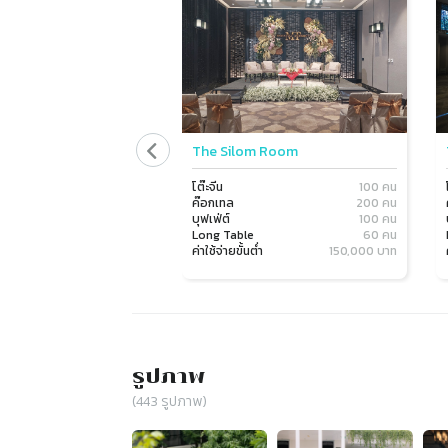
The Silom Room
โต๊ะจีน
100 คน
ค๊อกเทล
200 คน
บุฟเฟ่ต์
100 คน
Long Table
60 คน
ค่าใช้จ่ายขั้นต่ำ
150,000 บาท
รูปภาพ
(
443
รูปภาพ)