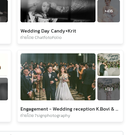
0
+
416
Wedding Day Candy+Krit
ถ่ายโดย ChatfotoFolio
+
123
Engagement - Wedding reception K.Bovi & K.Ball
ถ่ายโดย 7signphotography