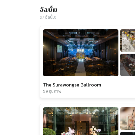
อัลบั้ม
(
17
อัลบั้ม)
+
57
The Surawongse Ballroom
59 รูปภาพ