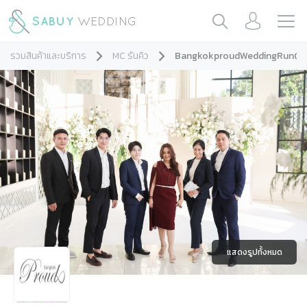
รวมสินค้าและบริการ
MC รันคิว
BangkokproudWeddingRunQ 
แสดงรูปทั้งหมด