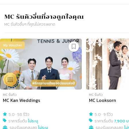
MC รันคิว
อื่นที่อาจถูกใจคุณ
MC รันคิว
อื่นๆ ที่คุณไม่ควรพลาด
Slide 1 of 4
Vip Voucher
MC รันคิว
MC รันคิว
MC Kan Weddings
MC Looksorn
5.0
·
58 รีวิว
5.0
·
9 รีวิว
ราคาเริ่มต้น
ไม่ระบุ
ราคาเริ่มต้น
7,900 บ
รองรับแขกสูงสุด
ไม่ระบุ
รองรับแขกสูงสุด
ไม่