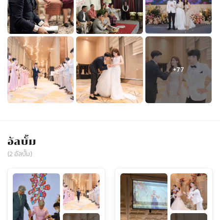
อัลบั้ม
(
2
อัลบั้ม)