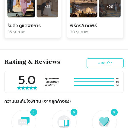
+
33
+
28
รันคิว ดูแลพิธีการ
พิธีกร/นายพิธี
35 รูปภาพ
30 รูปภาพ
Rating & Reviews
+ เพิ่มรีวิว
5.0
คุณภาพของงาน
5.0
ราคา (ความคุ้มค่า)
5.0
การบริการ
5.0
ความประทับใจพิเศษ (จากลูกค้าจริง)
5
6
9