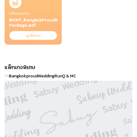
แพ็กเกจราคา
BKKP_BangkokProudWedding
Package.pdf
ดูแพ็กเกจ
แพ็กเกจพิเศษ
BangkokproudWeddingRunQ & MC