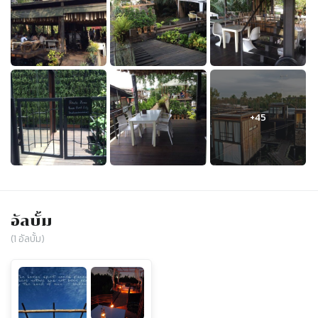
อัลบั้ม
(
1
อัลบั้ม)