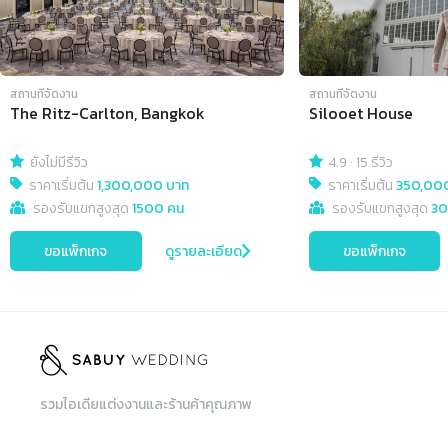
สถานที่จัดงาน
สถานที่จัดงาน
The Ritz-Carlton, Bangkok
Silooet House
ยังไม่มีรีวิว
4.9
·
15 รีวิว
ราคาเริ่มต้น
1,300,000 บาท
ราคาเริ่มต้น
350,00
รองรับแขกสูงสุด
1500 คน
รองรับแขกสูงสุด
30
ขอแพ็กเกจ
ดูรายละเอียด
ขอแพ็กเกจ
รวมไอเดียแต่งงานและร้านค้าคุณภาพ