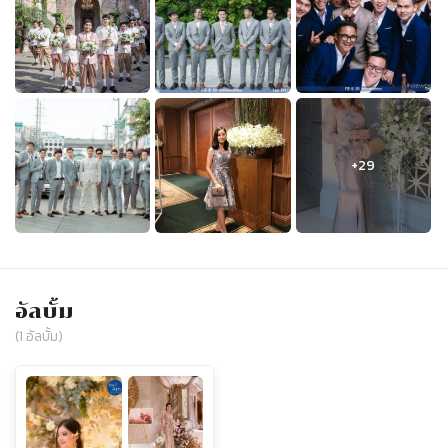
อัลบั้ม
(
1
อัลบั้ม)