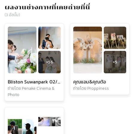
ผลงานช่างภาพที่เคยถ่ายที่นี่
(
3
อัลบั้ม)
+
56
+
5
Bliston Suwanpark 02/2024
คุณแอม&คุณต้อ
ถ่ายโดย Penake Cinema &
ถ่ายโดย Proppiness
Photo