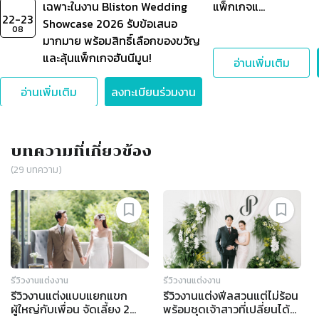
เฉพาะในงาน Bliston Wedding
แพ็กเกจแ…
22-23
Showcase 2026 รับข้อเสนอ
08
มากมาย พร้อมสิทธิ์เลือกของขวัญ
และลุ้นแพ็กเกจฮันนีมูน!
อ่านเพิ่มเติม
อ่านเพิ่มเติม
ลงทะเบียนร่วมงาน
บทความที่เกี่ยวข้อง
(
29
บทความ)
รีวิวงานแต่งงาน
รีวิวงานแต่งงาน
รีวิวงานแต่งแบบแยกแขก
รีวิวงานแต่งฟีลสวนแต่ไม่ร้อน
ผู้ใหญ่กับเพื่อน จัดเลี้ยง 2
พร้อมชุดเจ้าสาวที่เปลี่ยนได้