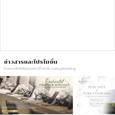
ข่าวสารและโปรโมชั่น
ไม่พลาดสิทธิพิเศษเฉพาะเจ้าสาวใน SabuyWedding
Slide 1 of 2