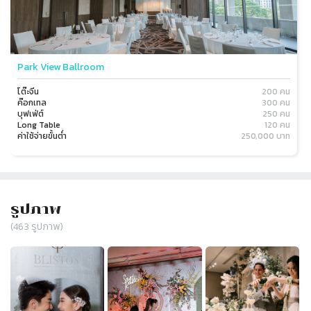
Park View Ballroom
โต๊ะจีน
200 คน
ค๊อกเทล
300 คน
บุฟเฟ่ต์
250 คน
Long Table
120 คน
ค่าใช้จ่ายขั้นต่ำ
250,000 บาท
รูปภาพ
(
463
รูปภาพ)