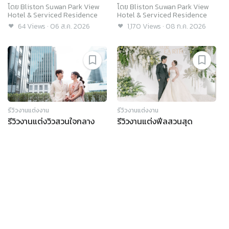
สไตล์ ได้ฟีลดีมาก @ Bliston
หลายลุค @ Bliston Suwan
โดย
Bliston Suwan Park View
โดย
Bliston Suwan Park View
Suwan Park View Hotel &
Park View Hotel &
Hotel & Serviced Residence
Hotel & Serviced Residence
Serviced Residence
Serviced Residence
64
Views
·
06 ส.ค. 2026
1,170
Views
·
08 ก.ค. 2026
รีวิวงานแต่งงาน
รีวิวงานแต่งงาน
รีวิวงานแต่งวิวสวนใจกลาง
รีวิวงานแต่งฟีลสวนสุด
เมืองโทน Rose Gold จัดเต็ม
ไพรเวต พร้อมไอเดียเก๋ “ให้
เกมสนุก ฟีลกู๊ดตลอดงาน @
แขกทานอาหารก่อนเริ่มพิธี” @
เมนู
ค้นหา
โดย
Bliston Suwan Park View
โดย
Bliston Suwan Park View
Bliston Suwan Park View
Bliston Suwan Park View
Hotel & Serviced Residence
Hotel & Serviced Residence
Hotel & Serviced
Hotel & Serviced
2,362
Views
·
21 เม.ย. 2026
2,934
Views
·
05 มี.ค. 2026
Residence
Residence
ค้นหาร้านค้า, สินค้าและบริการ, สถานที่จัดงาน
รวมสินค้าและบริการ
สถานที่แต่งงาน
สถานที่แต่งงาน
ช่างภาพ วิดีโอ
ช่างแต่งหน้า
บทความ