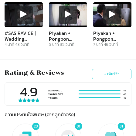
Park View Hotel
#cinematography
l SABUYWEDDING
#marriageroll
#SASIRAVICE |
Piyakan +
Piyakan +
Wedding
Pongpon
Pongpon
Ceremony |
(Ceremony)
(Engagement)
4
นาที
43
วินาที
5
นาที
35
วินาที
7
นาที
46
วินาที
@BlistonSuwanParkViewHotel
#PiiPeepOfficially
#PiiPeepOfficially
#cinematography
#marriageroll
#แต่งงาน
Rating & Reviews
+ เพิ่มรีวิว
4.9
คุณภาพของงาน
4.9
ราคา (ความคุ้มค่า)
4.9
การบริการ
4.9
ความประทับใจพิเศษ (จากลูกค้าจริง)
23
31
31