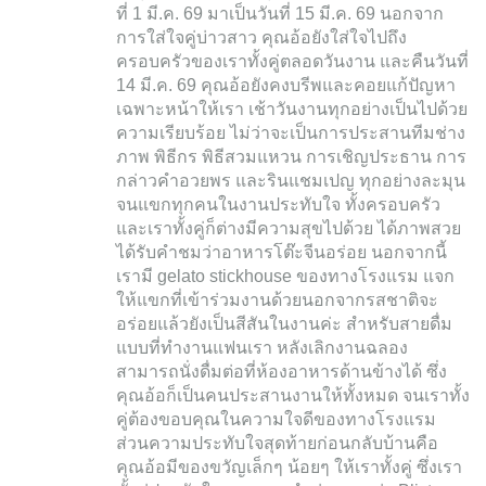
ที่ 1 มี.ค. 69 มาเป็นวันที่ 15 มี.ค. 69 นอกจาก
การใส่ใจคู่บ่าวสาว คุณอ้อยังใส่ใจไปถึง
ครอบครัวของเราทั้งคู่ตลอดวันงาน และคืนวันที่
14 มี.ค. 69 คุณอ้อยังคงบรีพและคอยแก้ปัญหา
เฉพาะหน้าให้เรา เช้าวันงานทุกอย่างเป็นไปด้วย
ความเรียบร้อย ไม่ว่าจะเป็นการประสานทีมช่าง
ภาพ พิธีกร พิธีสวมแหวน การเชิญประธาน การ
กล่าวคำอวยพร และรินแชมเปญ ทุกอย่างละมุน
จนแขกทุกคนในงานประทับใจ ทั้งครอบครัว
และเราทั้งคู่ก็ต่างมีความสุขไปด้วย ได้ภาพสวย
ได้รับคำชมว่าอาหารโต๊ะจีนอร่อย นอกจากนี้
เรามี gelato stickhouse ของทางโรงแรม แจก
ให้แขกที่เข้าร่วมงานด้วยนอกจากรสชาติจะ
อร่อยแล้วยังเป็นสีสันในงานค่ะ สำหรับสายดื่ม
แบบที่ทำงานแฟนเรา หลังเลิกงานฉลอง
สามารถนั่งดื่มต่อที่ห้องอาหารด้านข้างได้ ซึ่ง
คุณอ้อก็เป็นคนประสานงานให้ทั้งหมด จนเราทั้ง
คู่ต้องขอบคุณในความใจดีของทางโรงแรม
ส่วนความประทับใจสุดท้ายก่อนกลับบ้านคือ
คุณอ้อมีของขวัญเล็กๆ น้อยๆ ให้เราทั้งคู่ ซึ่งเรา