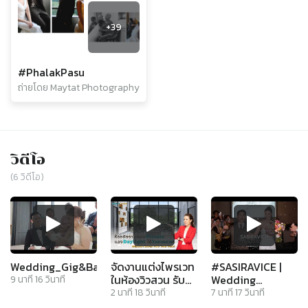
+
39
#PhalakPasu
ถ่ายโดย Maytat Photography
วิดีโอ
(
6
วิดีโอ)
Wedding_Gig&Ball
จัดงานแต่งไพรเวท
#SASIRAVICE |
ในห้องวิวสวน รับ
Wedding
9
นาที
16
วินาที
แสง Daylight @
Celebration |
2
นาที
18
วินาที
7
นาที
17
วินาที
Bliston Suwan
@BlistonSuwanPar