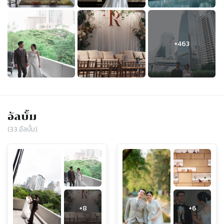
อัลบั้ม
(
33
อัลบั้ม)
+
8
+
6