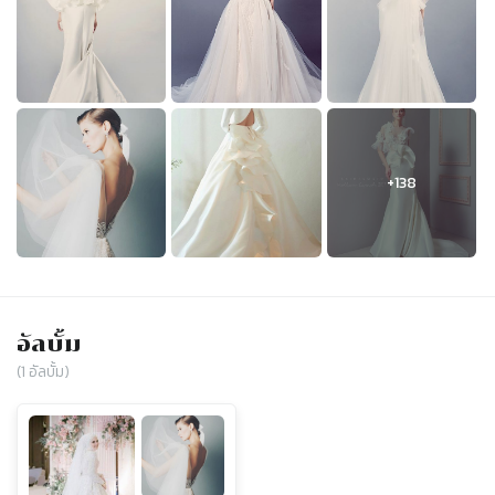
อัลบั้ม
(
1
อัลบั้ม)