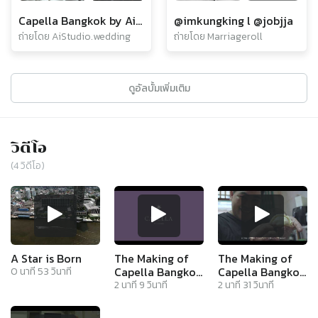
Capella Bangkok by Ai Studio
@imkungking l @jobjja
ถ่ายโดย AiStudio.wedding
ถ่ายโดย Marriageroll
ดูอัลบั้มเพิ่มเติม
วิดีโอ
(
4
วิดีโอ)
A Star is Born
The Making of
The Making of
Capella Bangkok
Capella Bangkok
0
นาที
53
วินาที
- Part 3
- Part 2
2
นาที
9
วินาที
2
นาที
31
วินาที