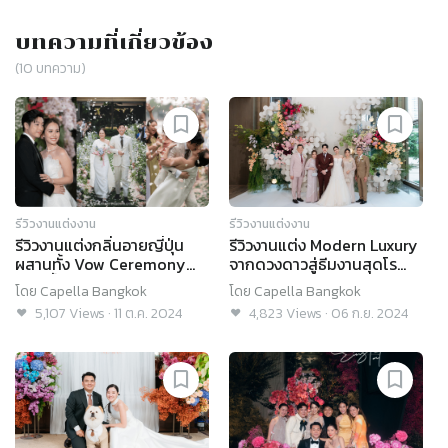
บทความที่เกี่ยวข้อง
(
10
บทความ)
รีวิวงานแต่งงาน
รีวิวงานแต่งงาน
รีวิวงานแต่งกลิ่นอายญี่ปุ่น
รีวิวงานแต่ง Modern Luxury
ผสานทั้ง Vow Ceremony
จากดวงดาวสู่ธีมงานสุดโร
พิธีหมั้นไทย และงานฉลอง
แมนติก @Capella Bangkok
โดย
Capella Bangkok
โดย
Capella Bangkok
อย่างลงตัว @Capella
5,107
Views
·
11 ต.ค. 2024
4,823
Views
·
06 ก.ย. 2024
Bangkok