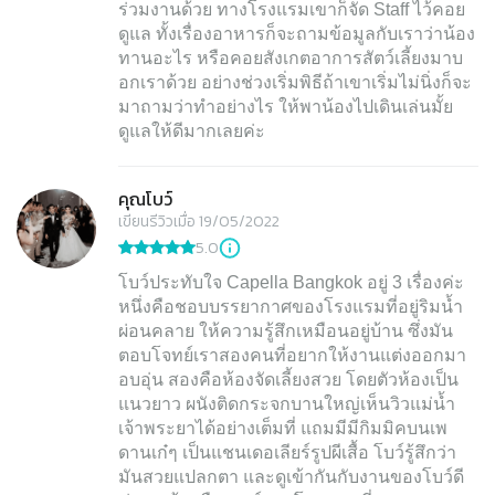
ร่วมงานด้วย ทางโรงแรมเขาก็จัด Staff ไว้คอย
ดูแล ทั้งเรื่องอาหารก็จะถามข้อมูลกับเราว่าน้อง
ทานอะไร หรือคอยสังเกตอาการสัตว์เลี้ยงมาบ
อกเราด้วย อย่างช่วงเริ่มพิธีถ้าเขาเริ่มไม่นิ่งก็จะ
มาถามว่าทำอย่างไร ให้พาน้องไปเดินเล่นมั้ย
ดูแลให้ดีมากเลยค่ะ
คุณโบว์
เขียนรีวิวเมื่อ 19/05/2022
5.0
โบว์ประทับใจ Capella Bangkok อยู่ 3 เรื่องค่ะ
หนึ่งคือชอบบรรยากาศของโรงแรมที่อยู่ริมน้ำ
ผ่อนคลาย ให้ความรู้สึกเหมือนอยู่บ้าน ซึ่งมัน
ตอบโจทย์เราสองคนที่อยากให้งานแต่งออกมา
อบอุ่น สองคือห้องจัดเลี้ยงสวย โดยตัวห้องเป็น
แนวยาว ผนังติดกระจกบานใหญ่เห็นวิวแม่น้ำ
เจ้าพระยาได้อย่างเต็มที่ แถมมีมีกิมมิคบนเพ
ดานเก๋ๆ เป็นแชนเดอเลียร์รูปผีเสื้อ โบว์รู้สึกว่า
มันสวยแปลกตา และดูเข้ากันกับงานของโบว์ดี