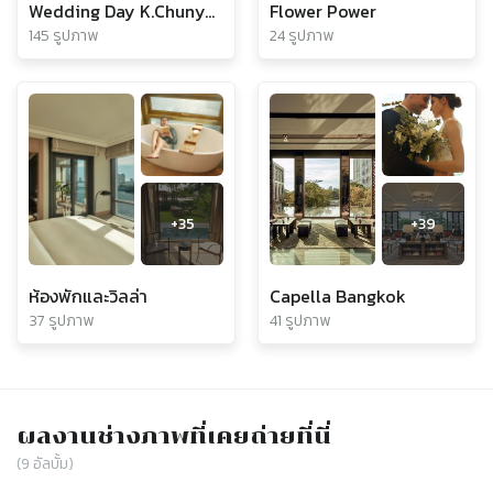
Wedding Day K.Chunya & K.Supakorn by Note Wannasin
Flower Power
145 รูปภาพ
24 รูปภาพ
+
35
+
39
ห้องพักและวิลล่า
Capella Bangkok
37 รูปภาพ
41 รูปภาพ
ผลงานช่างภาพที่เคยถ่ายที่นี่
(
9
อัลบั้ม)