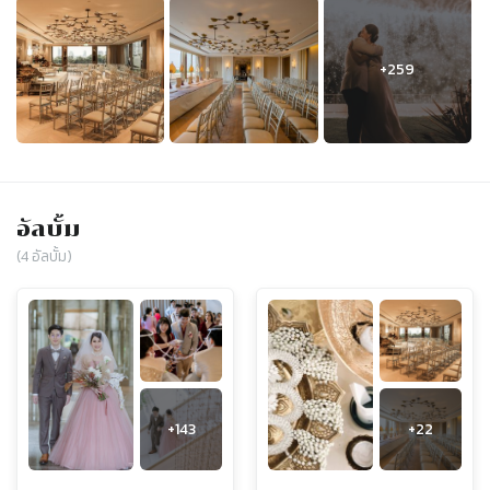
อัลบั้ม
(
4
อัลบั้ม)
+
143
+
22