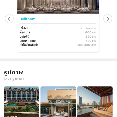
Ballroom
Courty
โต๊ะจีน
No Service
โต๊ะจีน
ค๊อกเทล
600 คน
ค๊อกเทล
บุฟเฟ่ต์
320 คน
บุฟเฟ่ต์
Long Table
320 คน
Long Ta
ค่าใช้จ่ายขั้นต่ำ
1,500,000 บาท
ค่าใช้จ่าย
รูปภาพ
(
259
รูปภาพ)