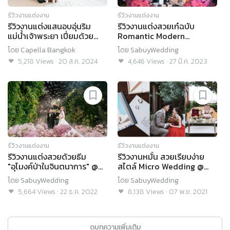
รีวิวงานแต่งงาน
รีวิวงานแต่งงาน
รีวิวงานแต่งแสนอบอุ่นริม
รีวิวงานแต่งสวยเก๋ฉบับ
แม่น้ำเจ้าพระยา เปี่ยมด้วย
Romantic Modern
สีสันและเอกลักษณ์พิเศษ
@Capella Bangkok
โดย
Capella Bangkok
โดย
SabuyWedding
เฉพาะตัวที่ Capella
5,218
Views
·
20 ส.ค. 2024
4,646
Views
·
27 มี.ค. 2023
Bangkok
รีวิวงานแต่งงาน
รีวิวงานแต่งงาน
รีวิวงานแต่งสวยด้วยธีม
รีวิวงานหมั้น สวยเรียบง่าย
"อุโมงค์ป่าในจินตนาการ" @
สไตล์ Micro Wedding @
Capella Bangkok
Capella Bangkok Hotel
โดย
SabuyWedding
โดย
SabuyWedding
5,664
Views
·
22 ธ.ค. 2022
8,138
Views
·
07 พ.ย. 2021
ดูบทความเพิ่มเติม