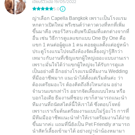
เขียนรีวิวเมื่อ 19/05/2022
5.0
ญ่าเลือก Capella Bangkok เพราะเป็นโรงแรม
หกดาวเปิดใหม่ พรีเซนต์ว่าดาวดวงที่หกที่เพิ่ม
ขึ้นมาคือ เซอร์วิสระดับพรีเมียมที่แตกต่างจากที่
อื่น เช่น วิธีการดูแลแขกแบบ One By One คือ
แขก 1 คนต่อผู้ดูแล 1 คน คอยดูแลตั้งแต่อยู่หน้า
ประตูโรงแรมไปจนถึงห้องจัดเลี้ยงญ่ารู้สึกว่า
เหมาะกับงานที่เชิญแขกผู้ใหญ่เยอะแบบงานเรา
เพราะมั่นใจได้ว่าแขกผู้ใหญ่จะได้รับการดูแล
เป็นอย่างดี อีกอย่างโรงแรมมีทีมงาน Wedding
ที่มืออาชีพมาก แนะนำได้ตั้งแต่เริ่มต้นค่ะ ว่า
ต้องเตรียมอะไร ต้องคิดถึงสิ่งไหนก่อน อย่าง
จำนวนแขกเท่าไร อยากจัดเลี้ยงแบบไหน หรือ
บอกไอเดีย ธีมงานที่ชอบ เขาก็สามารถแนะนำ
ทีมงานที่ถนัดสไตล์นี้ให้เราได้ ซึ่งตอบโจทย์
เพราะเราเริ่มต้นเตรียมงานแบบไม่รู้อะไร การที่
มีทีมมืออาชีพแนะนำทำให้เราเตรียมงานได้ง่าย
ขึ้นมากค่ะ แถมที่นี่ยังเป็น Pet Friendly สามารถ
นำสัตว์เลี้ยงเข้ามาได้ อย่างญ่านำน้องหมามา