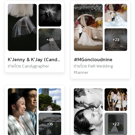
+
46
+
23
K'Jenny & K'Jay (Candid)
#MGoncloudnine
ถ่ายโดย Candygrapher
ถ่ายโดย PaR Wedding
Planner
+
16
+
22