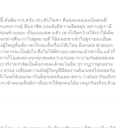
ี้ มันดีมากๆ ครับ ประทับใจเขา คือคุณเจนเองเป็นคนที่
ประสบการณ์ มืออาชีพ แถมยังมีความยืดหยุ่น เพราะคู่เรามี
วค่อนข้างเยอะ เป็นแบบเฉพาะตัว เขาก็เปิดกว้างให้เราได้เต็ม
วงกลางคืน เราไปดูสถานที่ ก็ยังเจอเขาเข้าไปดูรายละเอียด
้งผู้ใหญ่ทั้งเด็ก เขาก็แนะทั้งเรื่องโต๊ะไทย ค็อกเทล ช่วยบอก
ควรจะเป็นยังไง คือไม่ได้ตีกรอบ แค่แนะนำเท่านั้น แล้วก็
อาหารก็โอเคเลย แขกทุกคนชมว่าอร่อยมาก ถามกันตลอดเลย
เรากังวลว่าจัดเป็นค็อกเทลแล้วจะไม่อิ่ม ปรากฏว่าทุกอย่าง
 อร่อย เปลี่ยนความคิดผู้ใหญ่ที่มีต่องานค็อกเทลไปเลยครับ
ะไทยก็ยังออกมากินค็อกเทลกันเลย เพราะว่ามันน่ากินจริงๆ
เข้าคอนเซ็ปต์เราที่อยากให้ทุกคนได้มาสนุกกันจริงๆ ด้วย