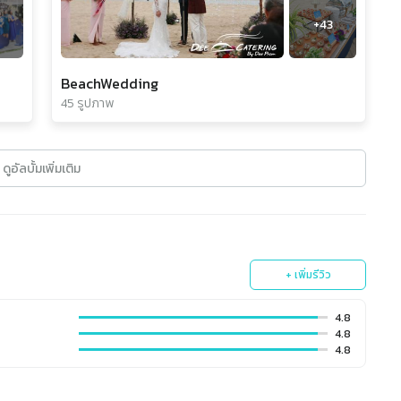
9
+
43
BeachWedding
45 รูปภาพ
ดูอัลบั้มเพิ่มเติม
+ เพิ่มรีวิว
4.8
4.8
4.8