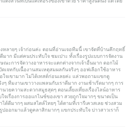
แต่งส่วนที่เป้นแคเทอริ่งของเขาด้วย ราคาสูงนิดนึง แต่โดย
หลายๆ เจ้าก่อนค่ะ ตอนที่อ่านเจอทีมนี้ เขาจัดที่บ้านคึกฤทธิ์
ดีมาก มีแต่คนประทับใจ ชมเปาะ ทั้งเรื่องรูปแบบการจัดงาน
ลักษณะการจัดวางอาหารจะแตกต่างจากเจ้าอื่นมาก ดอกไม้
บัดเจทกับเนื้องานสมเหตุสมผลกันจริงๆ ออฟเลือกใช้อาหาร
ื่อใจเขามาก ไม่ได้เทสต์ก่อนเลยค่ะ แล่วพอถามแขกดู
ริงๆ ทีมงานเขาวางแพลนกับเราดีมาก งานเช้าเริ่ดมากๆ การ
นวยความสะดวกสมูธสุดๆ ตอนเลี้ยงเที่ยงเรื่องไลน์อาหาร
ะทับใจเรื่องการออแกไนซ์ของเขา สวยถูกใจมากๆ ขนาดเป็น
ก็ทำได้ดีมากๆ ผสมสไตล์ไทยๆ ได้ตามที่เรารีเควสเลย ช่วงสวม
ายรูปออกมาแล้วดูคลาสิกมากๆ แขกประทับใจ บ่าวสาวเราก็