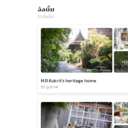
อัลบั้ม
(
13
อัลบั้ม)
+
53
M.R.Kukrit's heritage home
55 รูปภาพ