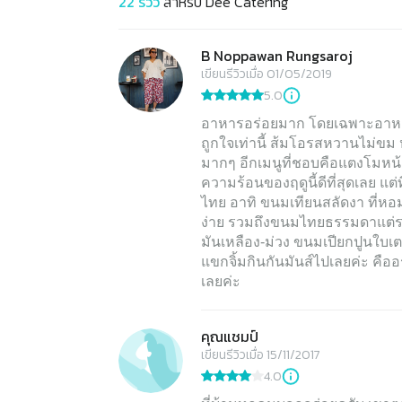
22
รีวิว
สำหรับ
Dee Catering
B Noppawan Rungsaroj
เขียนรีวิวเมื่อ 01/05/2019
5.0
อาหารอร่อยมาก โดยเฉพาะอาหาร
ถูกใจเท่านี้ ส้มโอรสหวานไม่ขม ห
มากๆ อีกเมนูที่ชอบคือแตงโมหน้าป
ความร้อนของฤดูนี้ดีที่สุดเลย แ
ไทย อาทิ ขนมเทียนสลัดงา ที่หอ
ง่าย รวมถึงขนมไทยธรรมดาแต่ร
มันเหลือง-ม่วง ขนมเปียกปูนใบเตย 
แขกจิ้มกินกันมันส์ไปเลยค่ะ คือ
เลยค่ะ
คุณแชมป์
เขียนรีวิวเมื่อ 15/11/2017
4.0