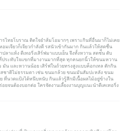
ไทยโบราณ ติดใจยำส้มโอมากๆ เพราะกินที่อื่นมาก็ไม่เคย
อมเจียวก็เจียวกำลังดี รสนัวเข้ากันมาก กินแล้วให้สดชื่น
ลาแห้ง ดีเทอริ่งเสิร์ฟมาแบบเย็น จึงทั้งหวาน สดช่ื่น ดับ
ต่ที่ประทับใจแขกที่มางานมากที่สุด ทุกคนยกนิ้วให้ขนมหวาน
ม มัน และหวานน้อย เสิร์ฟในถ้วยทรงสูงแบบค็อกเทล ตักกิน
สชาติไม่ธรรมดา เช่น ขนมกล้วย ขนมมันสัมปะหลัง ขนม
ที่นวดแป้งได้หนึบหนับ กินแล้วรู้สึกมีเนื้อผลไม้อยู่ข้างใน
อร่อยจนต้องบอกต่อ ใครจัดงานเลี้ยงงานบุญแนะนำดีเคเทอริ่ง