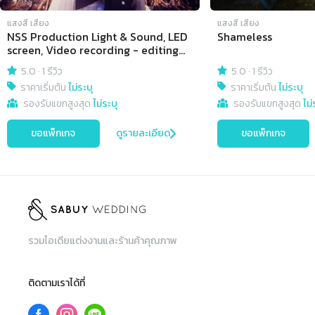
แสงสี เสียง
แสงสี เสียง
NSS Production Light & Sound, LED
Shameless
screen, Video recording - editing
all video formats, live streaming.
5.0
·
1 รีวิว
5.0
·
1 รีวิว
ราคาเริ่มต้น
ไม่ระบุ
ราคาเริ่มต้น
ไม่ระบุ
รองรับแขกสูงสุด
ไม่ระบุ
รองรับแขกสูงสุด
ไม่
ขอแพ็กเกจ
ดูรายละเอียด
ขอแพ็กเกจ
รวมไอเดียแต่งงานและร้านค้าคุณภาพ
ติดตามเราได้ที่