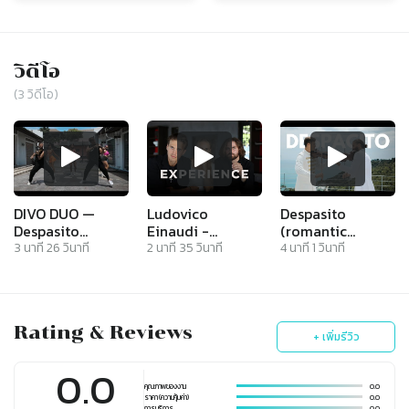
วิดีโอ
(
3
วิดีโอ)
DIVO DUO —
Ludovico
Despasito
Despasito
Einaudi -
(romantic
(OFFICIAL VIDEO)
Experience
edition) by DIVO
3
นาที
26
วินาที
2
นาที
35
วินาที
4
นาที
1
วินาที
(DIVO trio cover)
DUO
Rating & Reviews
+ เพิ่มรีวิว
0.0
คุณภาพของงาน
0.0
ราคา (ความคุ้มค่า)
0.0
การบริการ
0.0