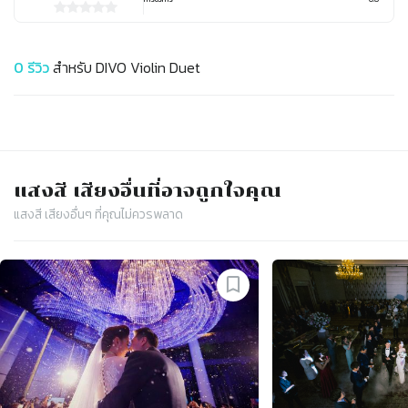
0
รีวิว
สำหรับ
DIVO Violin Duet
แสงสี เสียง
อื่นที่อาจถูกใจคุณ
แสงสี เสียง
อื่นๆ ที่คุณไม่ควรพลาด
Slide 1 of 4