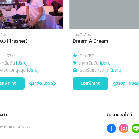
เสียง
แสงสี เสียง
ี่ยว (Trasher)
Dream A Dream
0
·
1 รีวิว
ยังไม่มีรีวิว
าเริ่มต้น
ไม่ระบุ
ราคาเริ่มต้น
ไม่ระบุ
องรับแขกสูงสุด
ไม่ระบุ
รองรับแขกสูงสุด
ไม่ระบุ
อแพ็กเกจ
ดูรายละเอียด
ขอแพ็กเกจ
ดูรายละเอียด
นค้า
ติดตามเราได้ที่
พาร์ทเนอร์กับเรา