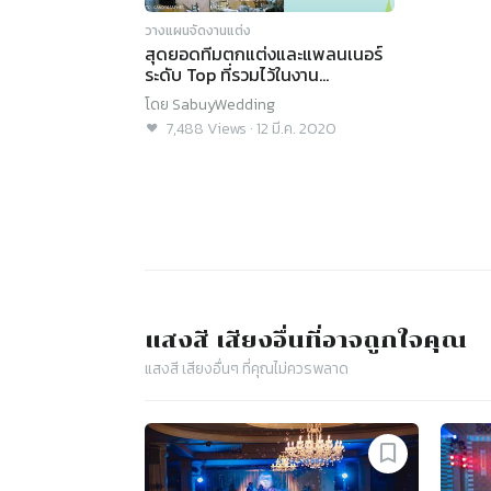
วางแผนจัดงานแต่ง
สุดยอดทีมตกแต่งและแพลนเนอร์
ระดับ Top ที่รวมไว้ในงาน
SabuyWedding Festival 2020!
โดย
SabuyWedding
7,488
Views
·
12 มี.ค. 2020
แสงสี เสียง
อื่นที่อาจถูกใจคุณ
แสงสี เสียง
อื่นๆ ที่คุณไม่ควรพลาด