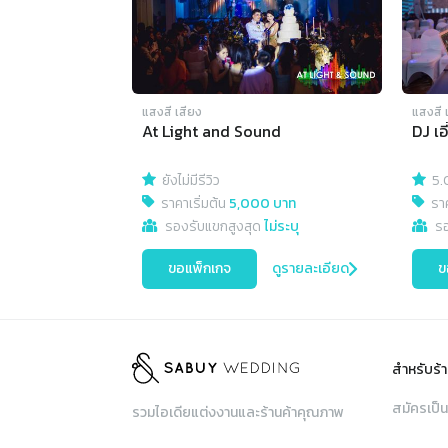
แสงสี เสียง
แสงสี 
At Light and Sound
DJ เอ
ยังไม่มีรีวิว
5.
ราคาเริ่มต้น
5,000 บาท
ราค
รองรับแขกสูงสุด
ไม่ระบุ
ร
ขอแพ็กเกจ
ดูรายละเอียด
ข
สำหรับร้า
สมัครเป็น
รวมไอเดียแต่งงานและร้านค้าคุณภาพ