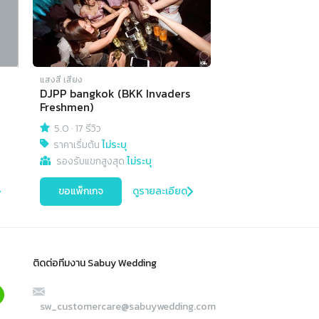
แสงสี เสียง
DJPP bangkok (BKK Invaders
Freshmen)
5.0
·
17 รีวิว
ราคาเริ่มต้น
ไม่ระบุ
รองรับแขกสูงสุด
ไม่ระบุ
ขอแพ็กเกจ
ดูรายละเอียด
ติดต่อทีมงาน Sabuy Wedding
sw_customercare@sabuywedding.com