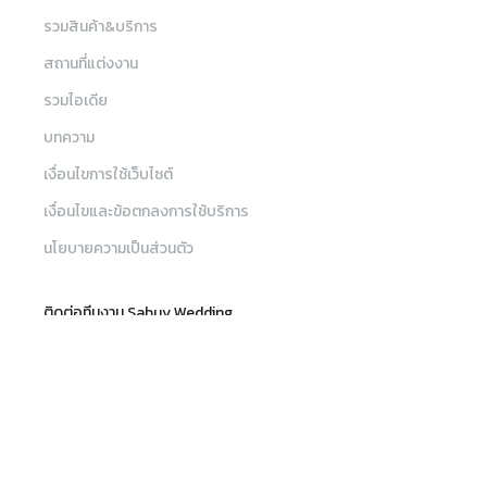
รวมสินค้า&บริการ
สถานที่แต่งงาน
รวมไอเดีย
บทความ
เงื่อนไขการใช้เว็บไซต์
เงื่อนไขและข้อตกลงการใช้บริการ
นโยบายความเป็นส่วนตัว
ติดต่อทีมงาน Sabuy Wedding
เมนู
ค้นหา
sw_customercare@sabuywedding.com
082-656-5696
ค้นหาร้านค้า, สินค้าและบริการ, สถานที่จัดงาน
รวมสินค้าและบริการ
© 2020 SabuyWedding All rights reserved.
สถานที่แต่งงาน