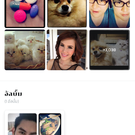
อัลบั้ม
(
1
อัลบั้ม)