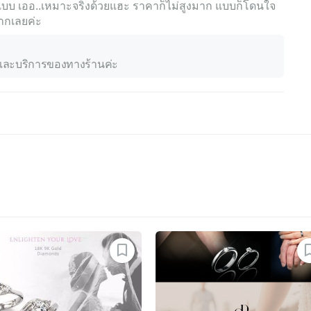
้วแบบ เออ..เหมาะจริงด้วยแฮะ ราคาก็ไม่สูงมาก แบบก็โดนใจ
ากเลยค่ะ
าและบริการของทางร้านค่ะ