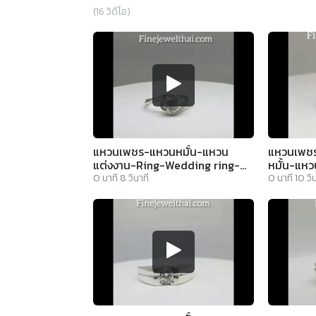
(
16
วิดีโอ)
แหวนเพชร-แหวนหมั้น-แหวน
แหวนเพชร
แต่งงาน-Ring-Wedding ring-
หมั้น-แห
Diamond-Ring-Finejewelthai -
Cz-Silve
0
นาที
8
วินาที
0
นาที
10
วิ
R1188cz
finejewel