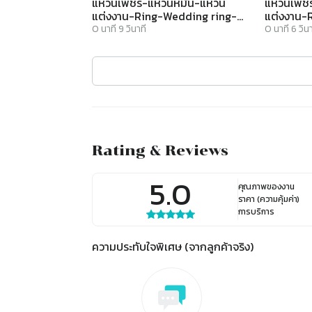
แหวนเพชร-แหวนหมั้น-แหวน
แหวนเพชร
แต่งงาน-Ring-Wedding ring-
แต่งงาน-
Diamond-Ring-Finejewelthai -
Diamond-
0
นาที
9
วินาที
0
นาที
6
วินา
R1175cz
R1106cz
Rating & Reviews
5.0
คุณภาพของงาน
ราคา (ความคุ้มค่า)
การบริการ
ความประทับใจพิเศษ (จากลูกค้าจริง)