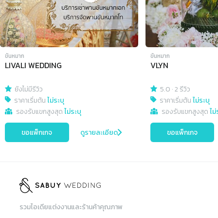
ขันหมาก
ขันหมาก
LIVALI WEDDING
VLYN
ยังไม่มีรีวิว
5.0
·
2 รีวิว
ราคาเริ่มต้น
ไม่ระบุ
ราคาเริ่มต้น
ไม่ระบุ
รองรับแขกสูงสุด
ไม่ระบุ
รองรับแขกสูงสุด
ไม่
ขอแพ็กเกจ
ดูรายละเอียด
ขอแพ็กเกจ
รวมไอเดียแต่งงานและร้านค้าคุณภาพ