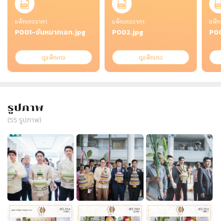
แพ็กเกจราคา
แพ็กเกจราคา
แพ็ก
P001-ขันหมากเอก.jpg
P002.jpg
P00
ดูแพ็กเกจ
ดูแพ็กเกจ
รูปภาพ
(
55
รูปภาพ)