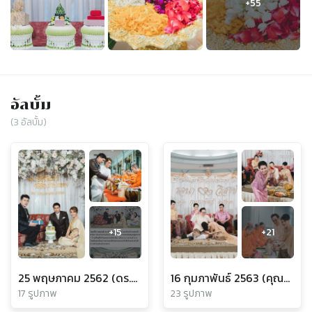
อัลบั้ม
(
3
อัลบั้ม)
+
15
+
21
25 พฤษภาคม 2562 (ดร.พัชรินทร์&คุณกำธรพล)
16 กุมภาพันธ์ 2563 (คุณติ๊ก&คุณวีซ่า)
17 รูปภาพ
23 รูปภาพ