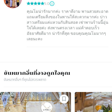
5.0
คุณโมน่ารักมากค่ะ ราคาดีงาม พานสวยสะอาด
แถมเตรียมสิ่งของในพานให้สะดวกมากค่ะ บ่าว
สาวเตรียมแค่แหวนกับสินสอด เช่าพานร้านนี้อุ่น
ใจได้เลยค่ะ ส่งพานตรงเวลา แม่ค้าตอบเร็ว
อัธยาศัยดีมาก น่ารักที่สุด ขอบคุณคุณโมมากๆ
เลยนะคะ
ขันหมาก
อื่นที่อาจถูกใจคุณ
ขันหมาก
อื่นๆ ที่คุณไม่ควรพลาด
Slide 1 of 4