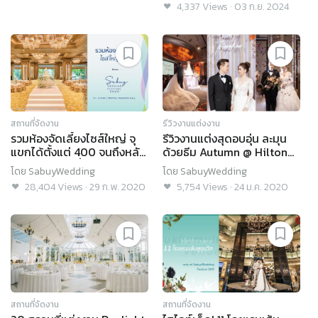
4,337
Views
·
03 ก.ย. 2024
สถานที่จัดงาน
รีวิวงานแต่งงาน
รวมห้องจัดเลี้ยงไซส์ใหญ่ จุ
รีวิวงานแต่งสุดอบอุ่น ละมุน
แขกได้ตั้งแต่ 400 จนถึงหลัก
ด้วยธีม Autumn @ Hilton
พัน! (Part 2) ที่งาน
Bangkok Grande Asoke
โดย
SabuyWedding
โดย
SabuyWedding
SabuyWedding Festival
28,404
Views
·
29 ก.พ. 2020
5,754
Views
·
24 ม.ค. 2020
2020
สถานที่จัดงาน
สถานที่จัดงาน