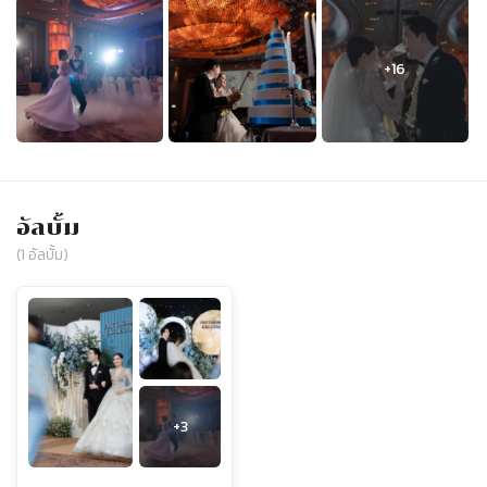
อัลบั้ม
(
1
อัลบั้ม)
+
3