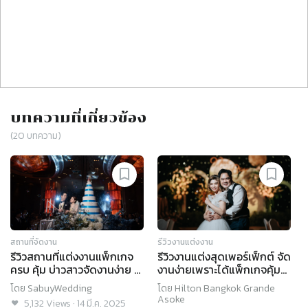
บทความที่เกี่ยวข้อง
(
20
บทความ)
สถานที่จัดงาน
รีวิวงานแต่งงาน
รีวิวสถานที่แต่งงานแพ็กเกจ
รีวิวงานแต่งสุดเพอร์เฟ็กต์ จัด
ครบ คุ้ม บ่าวสาวจัดงานง่าย @
งานง่ายเพราะได้แพ็กเกจคุ้ม
Hilton Bangkok Grande
ค่า @Hilton Bangkok
โดย
SabuyWedding
โดย
Hilton Bangkok Grande
Asoke
Grande Asoke
Asoke
5,132
Views
·
14 มี.ค. 2025