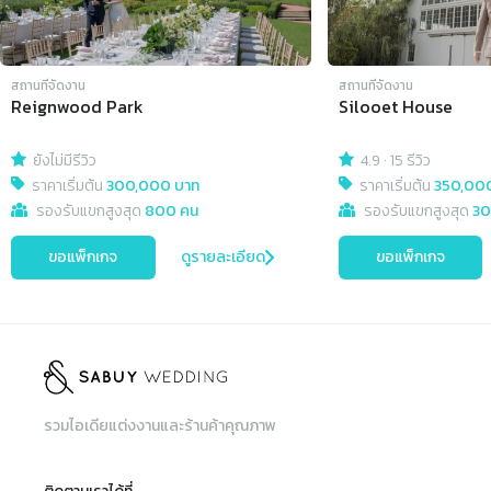
สถานที่จัดงาน
สถานที่จัดงาน
Reignwood Park
Silooet House
ยังไม่มีรีวิว
4.9
·
15 รีวิว
ราคาเริ่มต้น
300,000 บาท
ราคาเริ่มต้น
350,00
รองรับแขกสูงสุด
800 คน
รองรับแขกสูงสุด
30
ขอแพ็กเกจ
ดูรายละเอียด
ขอแพ็กเกจ
รวมไอเดียแต่งงานและร้านค้าคุณภาพ