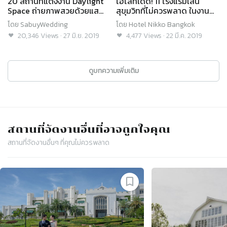
20 สถานที่แต่งงาน Daylight
ไฮไลท์เด็ด! 11 โรงแรมเส้น
Space ถ่ายภาพสวยด้วยแสง
สุขุมวิทที่ไม่ควรพลาด ในงาน
ธรรมชาติ
SabuyWedding Festival
โดย
SabuyWedding
โดย
Hotel Nikko Bangkok
2019
20,346
Views
·
27 มิ.ย. 2019
4,477
Views
·
22 มี.ค. 2019
ดูบทความเพิ่มเติม
สถานที่จัดงาน
อื่นที่อาจถูกใจคุณ
สถานที่จัดงาน
อื่นๆ ที่คุณไม่ควรพลาด
Slide 1 of 4