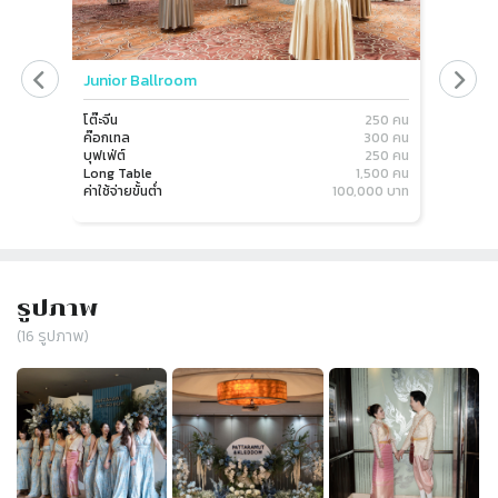
Junior Ballroom
Grand 
โต๊ะจีน
250 คน
โต๊ะจีน
ค๊อกเทล
300 คน
ค๊อกเทล
บุฟเฟ่ต์
250 คน
บุฟเฟ่ต์
Long Table
1,500 คน
Long Ta
ค่าใช้จ่ายขั้นต่ำ
100,000 บาท
ค่าใช้จ่าย
รูปภาพ
(
16
รูปภาพ)