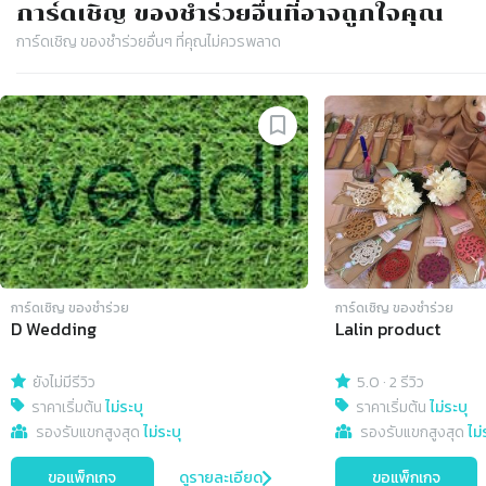
การ์ดเชิญ​ ของชำร่วย
อื่นที่อาจถูกใจคุณ
การ์ดเชิญ​ ของชำร่วย
อื่นๆ ที่คุณไม่ควรพลาด
Slide 1 of 4
การ์ดเชิญ​ ของชำร่วย
การ์ดเชิญ​ ของชำร่วย
D Wedding
Lalin product
ยังไม่มีรีวิว
5.0
·
2 รีวิว
ราคาเริ่มต้น
ไม่ระบุ
ราคาเริ่มต้น
ไม่ระบุ
รองรับแขกสูงสุด
ไม่ระบุ
รองรับแขกสูงสุด
ไม่
ขอแพ็กเกจ
ดูรายละเอียด
ขอแพ็กเกจ