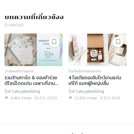
บทความที่เกี่ยวข้อง
(
2
บทความ)
วางแผนจัดงานแต่ง
ไอเดียจัดงานแต่งงาน
รวมร้านการ์ด & ของชำร่วย
4 ไอเดียของรับไหว้งานแต่ง
ดีไซน์โดดเด่น เฉพาะที่งาน
เก๋ไก๋ แขกผู้ใหญ่ปลื้ม
SabuyWedding Festival
โดย
SabuyWedding
โดย
SabuyWedding
2020!
4,464
Views
·
10 มี.ค. 2020
13,454
Views
·
12 มิ.ย. 2019