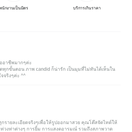
พนักงานเป็นมิตร
บริการเกินราคา
ืออาชีพมากๆค่ะ
กขั้นตอน ภาพ candid ก็น่ารัก เป็นมุมที่ไม่ทันได้เห็นใน
จจริงๆค่ะ ^^
กรายละเอียดจริงๆเพื่อให้รูปออกมาสวย คุณโต๊สจัดไทด์ให้
่วงท่าต่างๆ การยิ้ม การแสงดอารมณ์ รวมถึงสภาพวาด