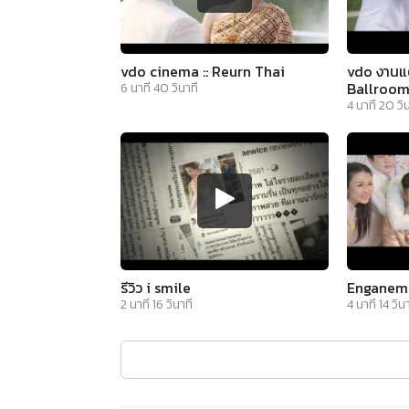
vdo cinema :: Reurn Thai
vdo งานแ
Ballroom
6
นาที
40
วินาที
4
นาที
20
วิ
รีวิว i smile
Enganemen
2
นาที
16
วินาที
4
นาที
14
วินา