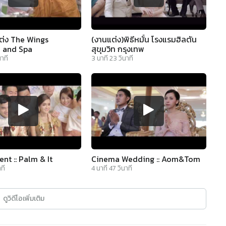
ต่ง The Wings
(งานแต่ง)พิธีหมั้น โรงแรมฮิลตัน
 and Spa
สุขุมวิท กรุงเทพ
นาที
3
นาที
23
วินาที
t :: Palm & It
Cinema Wedding :: Aom&Tom
ที
4
นาที
47
วินาที
ดูวิดีโอเพิ่มเติม