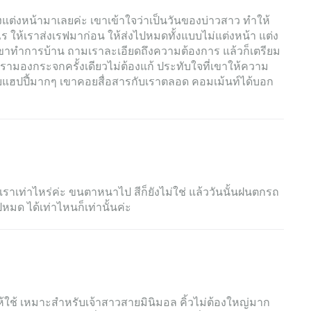
ช่างแต่งหน้ามาเลยค่ะ เขาเข้าใจว่าเป็นวันของบ่าวสาว ทำให้
ห้เราส่งเรฟมาก่อน ให้ส่งไปหมดทั้งแบบไม่แต่งหน้า แต่ง
เขาทำการบ้าน ถามเราละเอียดถึงความต้องการ แล้วก็เตรียม
เรามองกระจกครั้งเดียวไม่ต้องแก้ ประทับใจที่เขาให้ความ
 อิ๊บแฮปปี้มากๆ เขาคอยสื่อสารกับเราตลอด คอมเม้นท์ได้บอก
เราเท่าไหร่ค่ะ ขนตาหนาไป สีก็ยังไม่ใช่ แล้ววันนั้นฝนตกรถ
หมด ได้เท่าไหนก็เท่านั้นค่ะ
ใช้ เหมาะสำหรับเจ้าสาวสายมินิมอล คิ้วไม่ต้องใหญ่มาก