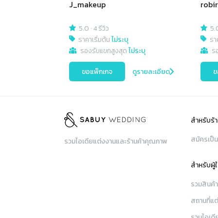
J_makeup
robir
5.0
·
4 รีวิว
5.
ราคาเริ่มต้น
ไม่ระบุ
ราค
รองรับแขกสูงสุด
ไม่ระบุ
ร
ขอแพ็กเกจ
ดูรายละเอียด
ข
สำหรับร้า
สมัครเป็น
รวมไอเดียแต่งงานและร้านค้าคุณภาพ
สำหรับผู้
รวมสินค้
สถานที่แต
รวมไอเดี