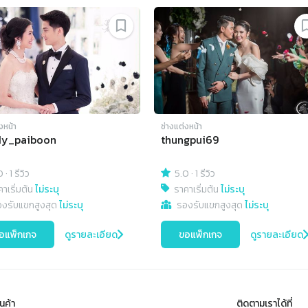
งหน้า
ช่างแต่งหน้า
dy_paiboon
thungpui69
0
·
1 รีวิว
5.0
·
1 รีวิว
าเริ่มต้น
ไม่ระบุ
ราคาเริ่มต้น
ไม่ระบุ
องรับแขกสูงสุด
ไม่ระบุ
รองรับแขกสูงสุด
ไม่ระบุ
อแพ็กเกจ
ดูรายละเอียด
ขอแพ็กเกจ
ดูรายละเอียด
นค้า
ติดตามเราได้ที่