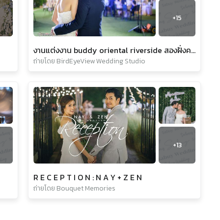
0
+
15
งานแต่งงาน buddy oriental riverside สองฝั่งคลอง ปากเกร็ด
ถ่ายโดย BirdEyeView Wedding Studio
+
13
R E C E P T I O N : N A Y + Z E N
ถ่ายโดย Bouquet Memories