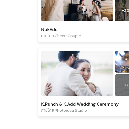
+
2
NokEdu
ถ่ายโดย CheersCouple
+
13
K.Punch & K.Add Wedding Ceremony
ถ่ายโดย Photoidea Studio