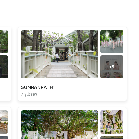
+
5
SUMRANRATH1
7 รูปภาพ