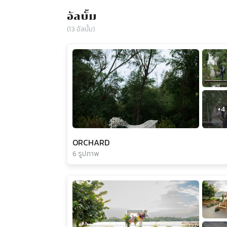
อัลบั้ม
(
13
อัลบั้ม)
+
4
ORCHARD
6 รูปภาพ