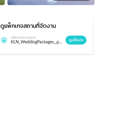
ดูแพ็กเกจ
สถานที่จัดงาน
แพ็กเกจงานฉลอง
ดูแพ็กเกจ
KLN_WeddingPackages_.pdf