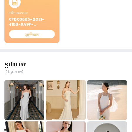
แพ็กเกจราคา
CFB036B5-B021-
41EB-9A9F-
208FC697967B.jpeg
ดูแพ็กเกจ
รูปภาพ
(
21
รูปภาพ)