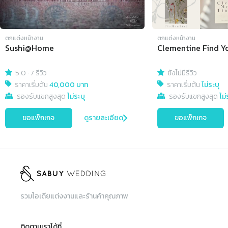
ตกแต่งหน้างาน
ตกแต่งหน้างาน
Sushi@Home
Clementine Find Y
5.0
·
7 รีวิว
ยังไม่มีรีวิว
ราคาเริ่มต้น
40,000 บาท
ราคาเริ่มต้น
ไม่ระบุ
รองรับแขกสูงสุด
ไม่ระบุ
รองรับแขกสูงสุด
ไม่
ขอแพ็กเกจ
ดูรายละเอียด
ขอแพ็กเกจ
รวมไอเดียแต่งงานและร้านค้าคุณภาพ
ติดตามเราได้ที่