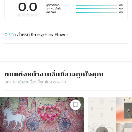
0.0
คุณภาพของงาน
0.0
ราคา (ความคุ้มค่า)
0.0
การบริการ
0.0
0
รีวิว
สำหรับ
Krungching Flower
ตกแต่งหน้างาน
อื่นที่อาจถูกใจคุณ
ตกแต่งหน้างาน
อื่นๆ ที่คุณไม่ควรพลาด
Slide 1 of 4