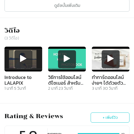
ดูอัลบั้มเพิ่มเติม
วิดีโอ
(
3
วิดีโอ)
Introduce to
วิธีการใช้ออนไลน์
ทำการ์ดออนไลน์
LALAPIX
ดีไซเนอร์ สำหรับ
ง่ายๆ ได้ด้วยตัว
ออกแบบโฟโต้บุ๊ค
คุณเอง l How to
1
นาที
5
วินาที
2
นาที
23
วินาที
3
นาที
30
วินาที
make Wedding
Invitation -
LALAPIX
Rating & Reviews
+ เพิ่มรีวิว
คุณภาพของงาน
5.0