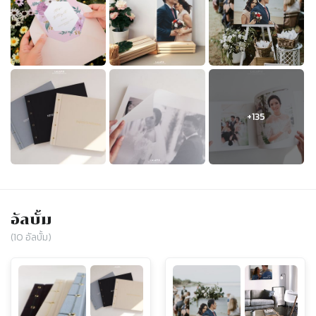
อัลบั้ม
(
10
อัลบั้ม)