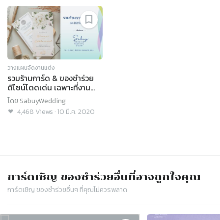
วางแผนจัดงานแต่ง
รวมร้านการ์ด & ของชำร่วย
ดีไซน์โดดเด่น เฉพาะที่งาน
SabuyWedding Festival
โดย
SabuyWedding
2020!
4,468
Views
·
10 มี.ค. 2020
การ์ดเชิญ​ ของชำร่วย
อื่นที่อาจถูกใจคุณ
การ์ดเชิญ​ ของชำร่วย
อื่นๆ ที่คุณไม่ควรพลาด
Slide 1 of 4