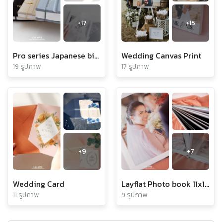
+
17
+
15
Pro series Japanese binding book 11x14 inch 40 pcs
Wedding Canvas Print
19 รูปภาพ
17 รูปภาพ
+
9
+
7
Wedding Card
Layflat Photo book 11x14 inch landscape 20pcs
11 รูปภาพ
9 รูปภาพ