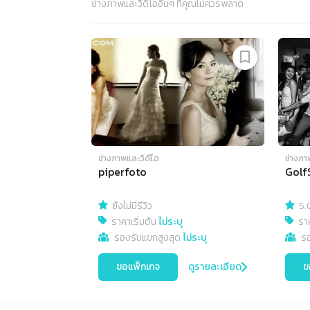
ช่างภาพและวิดีโอ
อื่นๆ ที่คุณไม่ควรพลาด
ช่างภาพและวิดีโอ
ช่างภา
piperfoto
Golf
ยังไม่มีรีวิว
5.
ราคาเริ่มต้น
ไม่ระบุ
ราค
รองรับแขกสูงสุด
ไม่ระบุ
ร
ขอแพ็กเกจ
ดูรายละเอียด
ข