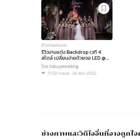
รีวิวงานแต่งงาน
รีวิวงานแต่ง Backdrop เวที 4
สไตล์ เปลี่ยนง่ายด้วยจอ LED @
Novotel Bangkok Future Park
โดย
SabuyWedding
Rangsit
17,521
Views
·
26 พ.ค. 2022
ช่างภาพและวิดีโอ
อื่นที่อาจถูกใ