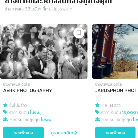
ช่างภาพและวิดีโอ
อื่นที่อาจถูกใจคุณ
ช่างภาพและวิดีโอ
อื่นๆ ที่คุณไม่ควรพลาด
Slide 1 of 4
ช่างภาพและวิดีโอ
ช่างภาพและวิดีโอ
AERK PHOTOGRAPHY
JARUSPHON PHO
ยังไม่มีรีวิว
4.9
·
14 รีวิว
ราคาเริ่มต้น
ไม่ระบุ
ราคาเริ่มต้น
18,000 
รองรับแขกสูงสุด
ไม่ระบุ
รองรับแขกสูงสุด
ไม่
ขอแพ็กเกจ
ดูรายละเอียด
ขอแพ็กเกจ