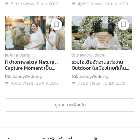
Hotel
5,993
Views
·
11 พ.ย. 2019
4,090
Views
·
02 ต.ค. 2019
สินค้าและบริการ
ไอเดียจัดงานแต่งงาน
11 ช่างภาพสไตล์ Natural :
รวมไอเดียจัดงานแต่งงาน
Capture Moment เป็น
Outdoor ในเมืองไทยที่เห็น
ธรรมชาติจนคุณต้องหลงรัก!
แล้วว้าว!
โดย
SabuyWedding
โดย
SabuyWedding
4,469
Views
·
26 ก.ย. 2019
7,768
Views
·
10 ส.ค. 2019
ดูบทความเพิ่มเติม