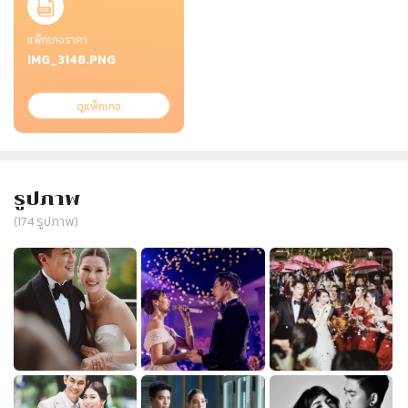
แพ็กเกจราคา
IMG_3148.PNG
ดูแพ็กเกจ
รูปภาพ
(
174
รูปภาพ)