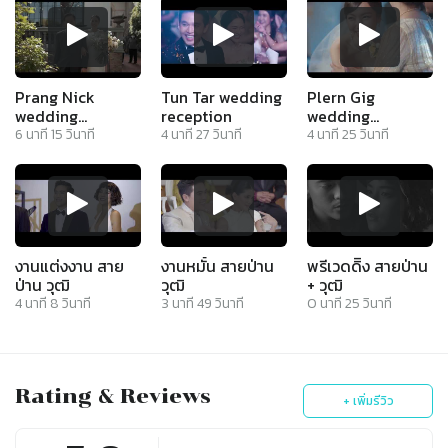
Prang Nick
Tun Tar wedding
Plern Gig
wedding
reception
wedding
cinematography
cinematography
6
นาที
15
วินาที
4
นาที
27
วินาที
4
นาที
25
วินาที
งานแต่งงาน สาย
งานหมั้น สายป่าน
พรีเวดดิิ้ง สายป่าน
ป่าน วุฒิ
วุฒิ
+ วุฒิ
4
นาที
8
วินาที
3
นาที
49
วินาที
0
นาที
25
วินาที
Rating & Reviews
+ เพิ่มรีวิว