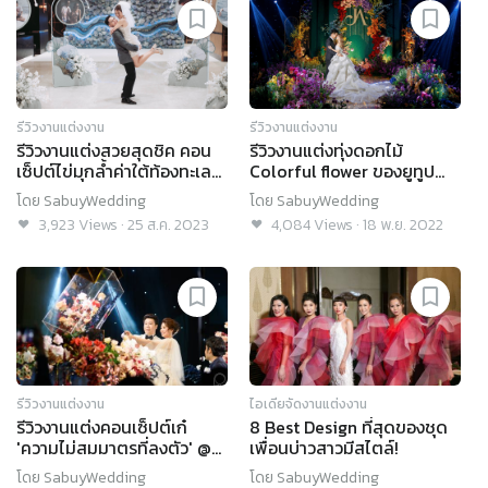
รีวิวงานแต่งงาน
รีวิวงานแต่งงาน
รีวิวงานแต่งสวยสุดชิค คอน
รีวิวงานแต่งทุ่งดอกไม้
เซ็ปต์ไข่มุกล้ำค่าใต้ท้องทะเล
Colorful flower ของยูทูป
@Hyatt Regency Bangkok
เบอร์สาวคนดัง @ Hyatt
โดย
SabuyWedding
โดย
SabuyWedding
Sukhumvit
Regency Bangkok
3,923
Views
·
25 ส.ค. 2023
4,084
Views
·
18 พ.ย. 2022
Sukhumvit
รีวิวงานแต่งงาน
ไอเดียจัดงานแต่งงาน
รีวิวงานแต่งคอนเซ็ปต์เก๋
8 Best Design ที่สุดของชุด
'ความไม่สมมาตรที่ลงตัว' @
เพื่อนบ่าวสาวมีสไตล์!
AVANI+ Riverside Bangkok
โดย
SabuyWedding
โดย
SabuyWedding