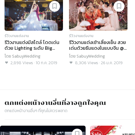
รีวิวงานแต่งงาน
รีวิวงานแต่งงาน
รีวิวงานแต่งมีสไตล์ โดดเด่น
รีวิวงานแต่งเช้าเลี้ยงเย็น สวย
ด้วย Lighting ระดับ Big
เด่นด้วยธีมแดงในแบบจีน @
Event! @Centra by Centara
Sheraton Grande
โดย
SabuyWedding
โดย
SabuyWedding
Chaeng Watthana
Sukhumvit
2,898
Views
·
10 ก.ค. 2019
8,306
Views
·
26 ม.ค. 2019
ตกแต่งหน้างาน
อื่นที่อาจถูกใจคุณ
ตกแต่งหน้างาน
อื่นๆ ที่คุณไม่ควรพลาด
Slide 1 of 4