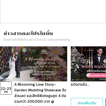
ข่าวสารและโปรโมชั่น
ไม่พลาดสิทธิพิเศษเฉพาะเจ้าสาวใน SabuyWedding
Slide 1 of 2
A Blooming Love Story-
แต่งงานใน…
22-23
Garden Wedding Showcase รับ
08
ส่วนลด และสิทธิพิเศษสูงสุด 4 ต่อ
รวมกว่า 200,000 บาท @
อ่านเพิ่มเติม