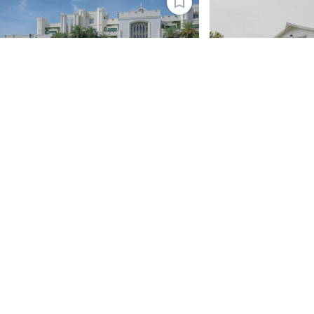
เมนู
ค้นหา
ค้นหาร้านค้า, สินค้าและบริการ, สถานที่จัดงาน
รวมสินค้าและบริการ
สถานที่จัดงาน
สถานที่จัดงาน
Reignwood Park
Silooet House
สถานที่แต่งงาน
ยังไม่มีรีวิว
4.9
·
15 รีวิว
สถานที่แต่งงาน
ช่างภาพ วิดีโอ
ช่างแต่งหน้า
บทความ
ราคาเริ่มต้น
300,000 บาท
ราคาเริ่มต้น
350,00
Wedding Planner
ตกแต่งหน้างาน
MC รันคิว
รองรับแขกสูงสุด
800 คน
รองรับแขกสูงสุด
30
โปรโมชัน
ขันหมาก
ชุดแต่งงาน
เครื่องประดับ
ขอแพ็กเกจ
ดูรายละเอียด
ขอแพ็กเกจ
ไฮไลท์
การ์ดเชิญ ของชำร่วย
Catering
แสงสี เสียง
ชุดเพื่อนเจ้าสาว
Photo Booth
Clinic