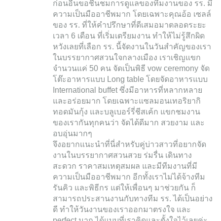
ก่อนอื่นขอชื่นชมการดูแลของทีมงานของ รร. มี
ความเป็นมืออาชีพมาก โดยเฉพาะคุณอ้อ เซลล์
ของ รร. ที่ให้คำปรึกษาที่ดีเสมอมาตลอดระยะ
เวลา 6 เดือน ที่เริ่มเตรียมงาน ทำให้ไม่รู้สึกผิด
หวังเลยที่เลือก รร. นี้จัดงานในวันสำคัญของเรา
ในบรรยากาศสวนใจกลางเมือง เราเชิญแขก
จำนวนแค่ 50 คน จัดเป็นพิธี vow ceremony จัด
โต๊ะอาหารแบบ Long table โดยจัดอาหารแบบ
International buffet ซึ่งมีอาหารที่หลากหลาย
และอร่อยมาก โดยเฉพาะแซลมอนเทอริยากิ
ทอดมันกุ้ง และบลูเบอร์รี่ชีสเค้ก แขกชมงาน
ของเรากันทุกคนว่า จัดได้ดีมาก สวยงาม และ
อบอุ่นมากๆ
จึงอยากแนะนำที่นี่สำหรับคู่บ่าวสาวที่อยากจัด
งานในบรรยากาศสวนสวย ร่มรื่น เดินทาง
สะดวก ราคาสมเหตุสมผล และมีทีมงานที่มี
ความเป็นมืออาชีพมาก อีกทั้งเราไม่ได้จ้างทีม
รันคิว และพิธีกร แต่ให้เพื่อนๆ มาช่วยกัน ก็
สามารถประสานงานกับทางทีม รร. ได้เป็นอย่าง
ดี ทำให้วันงานของเราออกมาตรงใจ และ
perfect มาก ได้แบบที่เราคิดและตั้งใจไว้เลยค่ะ