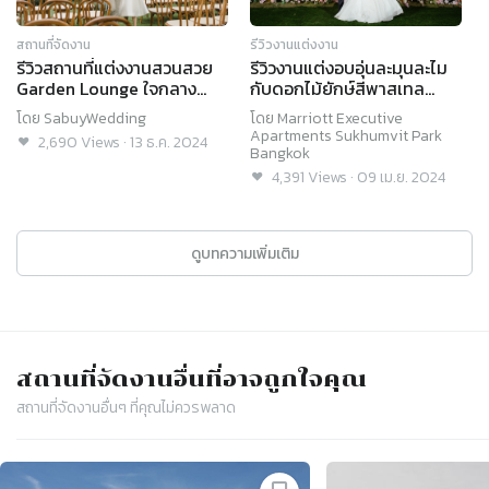
สถานที่จัดงาน
รีวิวงานแต่งงาน
รีวิวสถานที่แต่งงานสวนสวย
รีวิวงานแต่งอบอุ่นละมุนละไม
Garden Lounge ใจกลาง
กับดอกไม้ยักษ์สีพาสเทล
สุขุมวิท @ Marriott
@Marriott Executive
โดย
SabuyWedding
โดย
Marriott Executive
Executive Apartments
Apartments Sukhumvit
Apartments Sukhumvit Park
2,690
Views
·
13 ธ.ค. 2024
Sukhumvit Park Bangkok
Park Bangkok
Bangkok
4,391
Views
·
09 เม.ย. 2024
ดูบทความเพิ่มเติม
สถานที่จัดงาน
อื่นที่อาจถูกใจคุณ
สถานที่จัดงาน
อื่นๆ ที่คุณไม่ควรพลาด
Slide 1 of 4