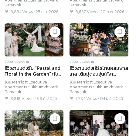
Apartments Sukhumvit Park
Apartments Sukhumvit Park
Sukhumvit Park Bangkok
Apartments Sukhumvit
Bangkok
Bangkok
Park Bangkok
3,834
Views
·
25 มี.ค. 2026
3,637
Views
·
20 ก.พ. 2026
รีวิวงานแต่งงาน
รีวิวงานแต่งงาน
รีวิวงานแต่งธีม “Pastel and
รีวิวงานแต่งเอิร์ธโทนผสมพาส
Floral in the Garden” กับ
เทล เติมมู้ดอบอุ่นให้งา
พิธีแต่งหน้าเค้กที่ไม่เหมือนใคร
นการ์เด้น @Marriott
โดย
Marriott Executive
โดย
Marriott Executive
@ Marriott Executive
Executive Apartments
Apartments Sukhumvit Park
Apartments Sukhumvit Park
Apartments Sukhumvit
Sukhumvit Park Bangkok
Bangkok
Bangkok
Park Bangkok
3,818
Views
·
13 ธ.ค. 2025
7,784
Views
·
04 มี.ค. 2025