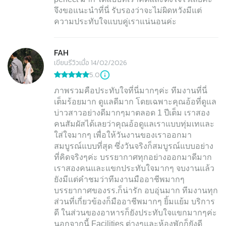
จึงขอแนะนำที่นี่ รับรองว่าจะไม่ผิดหวังมีแต่
ความประทับใจแบบคู่เราแน่นอนค่ะ
FAH
เขียนรีวิวเมื่อ 14/02/2026
5.0
ภาพรวมคือประทับใจที่นี่มากๆค่ะ ทีมงานที่นี่
เต็มร้อยมาก ดูแลดีมาก โดยเฉพาะคุณอ้อที่ดูแล
บ่าวสาวอย่างดีมากๆมาตลอด 1 ปีเต็ม เราสอง
คนสัมผัสได้เลยว่าคุณอ้อดูแลเราแบบทุ่มเทและ
ใส่ใจมากๆ เพื่อให้วันงานของเราออกมา
สมบูรณ์แบบที่สุด ซึ่งวันจริงก็สมบูรณ์แบบอย่าง
ที่คิดจริงๆค่ะ บรรยากาศทุกอย่างออกมาดีมาก
เราสองคนและแขกประทับใจมากๆ จบงานแล้ว
ยังมีแต่คำชมว่าทีมงานมืออาชีพมากๆ
บรรยากาศของรร.ก็น่ารัก อบอุ่นมาก ทีมงานทุก
ส่วนที่เกี่ยวข้องก็มืออาชีพมากๆ ยิ้มแย้ม บริการ
ดี ในส่วนของอาหารก็ยังประทับใจแขกมากๆค่ะ
นอกจากนี้ Facilities ต่างๆและห้องพักก็ยังดี