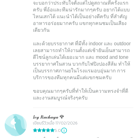
จะบอกว่าประทับใจตั้งแต่ไปดูสถาณที่ครั้งแรก
ครับ พี่อ้อและทีมน่ารักมากๆครับ อยากได้แบบ
ไหนเสกได้ แนะนำได้เป็นอย่างดีครับ ที่สำคัญ
อาหารอร่อยมากครับ แขกทุกคนชมเป็นเสียง
เดียวกัน
และด้วยบรรยากาศ ที่มีทั้ง indoor และ outdoor
เลยสามารถทำให้งานตั้งแต่เช้ายันเย็นสามารถ
ดีไซน์ลูกเล่นได้เยอะมาก และ mood and tone
บรรยากาศในสวน บวกกับไฟปิงปองสีส้ม ทำให้
เป็นบรรกาศภานยในโรงแรมอบอุ่นมาก การ
บริการของทีมทุกคนมีแต่แขกชมครับ
ขอบคุณมากๆครับที่ทำให้เป็นความทรงจำที่ดี
และงานสมบูรณ์จริงๆครับ
𝐼𝒸𝓎 𝑅𝒶𝒸𝒽𝒶𝓎𝒶 🌹
เขียนรีวิวเมื่อ 17/02/2026
5.0