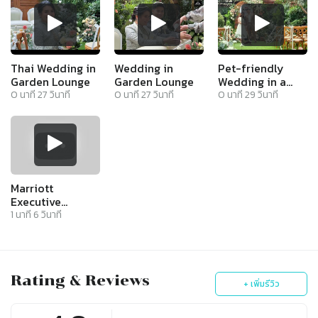
Thai Wedding in
Wedding in
Pet-friendly
Garden Lounge
Garden Lounge
Wedding in a
Garden
0
นาที
27
วินาที
0
นาที
27
วินาที
0
นาที
29
วินาที
Marriott
Executive
Apartments
1
นาที
6
วินาที
Wedding
Showcase 2023
Rating & Reviews
+ เพิ่มรีวิว