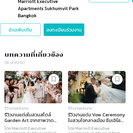
Marriott Executive
Apartments Sukhumvit Park
Bangkok
อ่านเพิ่มเติม
ลงทะเบียนร่วมงาน
บทความที่เกี่ยวข้อง
(
16
บทความ)
รีวิวงานแต่งงาน
รีวิวงานแต่งงาน
รีวิวงานแต่งในสวนสไตล์
รีวิวงานแต่ง Vow Ceremony
Garden Art จากภาพวาด
ในสวนใจกลางเมือง ธีมเอิร์ธ
ฝีมือเจ้าสาว @ Marriott
โทนที่เจ้าสาวลงมือทำเองทุก
โดย
Marriott Executive
โดย
Marriott Executive
Executive Apartments
ดีเทล @ Marriott Executive