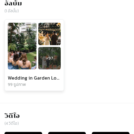
อัลบั้ม
(
1
อัลบั้ม)
+
97
Wedding in Garden Lounge
99 รูปภาพ
วิดีโอ
(
4
วิดีโอ)