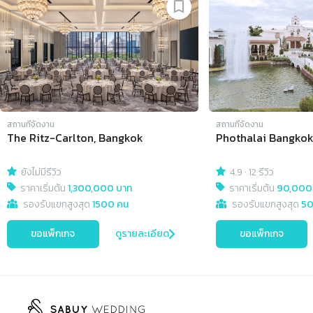
สถานที่จัดงาน
สถานที่จัดงาน
The Ritz-Carlton, Bangkok
Phothalai Bangko
ยังไม่มีรีวิว
4.9
·
12 รีวิว
ราคาเริ่มต้น
1,300,000 บาท
ราคาเริ่มต้น
90,000
รองรับแขกสูงสุด
1500 คน
รองรับแขกสูงสุด
50
ขอแพ็กเกจ
ดูรายละเอียด
ขอแพ็กเกจ