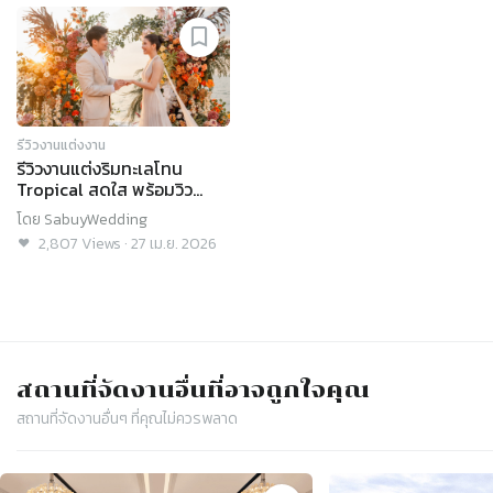
รีวิวงานแต่งงาน
รีวิวงานแต่งริมทะเลโทน
Tropical สดใส พร้อมวิว
พระอาทิตย์ตกดินสุดโรแมน
โดย
SabuyWedding
ติก @ MASON PATTAYA
2,807
Views
·
27 เม.ย. 2026
สถานที่จัดงาน
อื่นที่อาจถูกใจคุณ
สถานที่จัดงาน
อื่นๆ ที่คุณไม่ควรพลาด
Slide 1 of 4