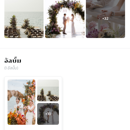
อัลบั้ม
(
1
อัลบั้ม)
+
18