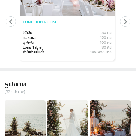
FUNCTION ROOM
BEACH
โต๊ะจีน
80 คน
โต๊ะจีน
ค๊อกเทล
120 คน
ค๊อกเทล
บุฟเฟ่ต์
100 คน
บุฟเฟ่ต์
Long Table
80 คน
Long Ta
ค่าใช้จ่ายขั้นต่ำ
189,900 บาท
ค่าใช้จ่าย
รูปภาพ
(
32
รูปภาพ)