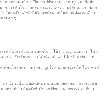
ล้ว นอกจากนั้นยังส่ง Thumb drive และ กรอบรูปอคริลิกน่า
สวยมาก ประทับใจ ถ่ายทอดอารมณ์และความรู้สึกของภาพออก
ต่อให้คนที่กำลังตัดสินใจหาช่างภาพในงานแต่งงาน เลือก
งเลยค่า :)
ย และคือได้ภาพไวมากจนตกใจ จำได้ว่าถามคุณนนว่าทำไมไว
นตอบว่า รีบทำเพราะจะได้ให้ลูกค้าเอาไปลง Facebook ♥️
เพื่อนใกล้ชิดที่ถ่ายรูปสวยถูกใจเรามาแคนดิดให้ ในราคาที่
ว่าตรงนี้ตรงนั้นไม่ดีผิดนิดพลาดหน่อยเสียดายอยากแก้ ... แต่
้อนเวลากลับไปก็คงตัดสินใจเอา Nontboxshot เหมือนดิม :)