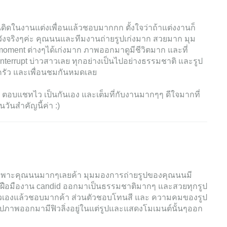
ดในงานแต่งเพื่อนแล้วชอบมากกก ตั้งใจว่าถ้าแต่งงานก็
หวังจริงๆค่ะ คุณนนและทีมงานถ่ายรูปเก่งมาก สวยมาก มุม
oment ต่างๆได้เก่งมาก ภาพออกมาดูมีชีวิตมาก และที่
errupt บ่าวสาวเลย ทุกอย่างเป็นไปอย่างธรรมชาติ และรูป
ครัว และเพื่อนชมกันหมดเลย
ตอบแชทไว เป็นกันเอง และเต็มที่กับงานมากๆๆ ดีใจมากที่
ันสำคัญนี้ค่า :)
ฉพาะคุณนนมากๆเลยค้า มุมมองการถ่ายรูปของคุณนนมี
 ฝือมืองาน candid ออกมาเป็นธรรมชาติมากๆ และสวยทุกรูป
รูปตัวเองแล้วชอบมากค้า ส่วนตัวชอบโทนสี และ ความคมของรูป
ูปภาพออกมามีฟิวลิ่งอยู่ในแต่รูปและแสดงโมเมนต์นั้นๆออก