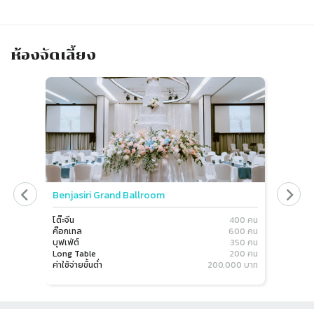
ห้องจัดเลี้ยง
Slide 1 of 2
Benjasiri Grand Ballroom
Siam B
โต๊ะจีน
400 คน
โต๊ะจีน
ค๊อกเทล
600 คน
ค๊อกเทล
บุฟเฟ่ต์
350 คน
บุฟเฟ่ต์
Long Table
200 คน
Long Ta
ค่าใช้จ่ายขั้นต่ำ
200,000 บาท
ค่าใช้จ่าย