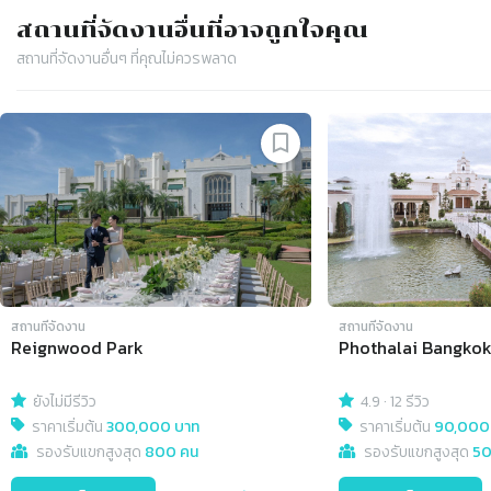
สถานที่จัดงาน
อื่นที่อาจถูกใจคุณ
สถานที่จัดงาน
อื่นๆ ที่คุณไม่ควรพลาด
Slide 1 of 4
สถานที่จัดงาน
สถานที่จัดงาน
Reignwood Park
Phothalai Bangko
ยังไม่มีรีวิว
4.9
·
12 รีวิว
ราคาเริ่มต้น
300,000 บาท
ราคาเริ่มต้น
90,000
รองรับแขกสูงสุด
800 คน
รองรับแขกสูงสุด
50