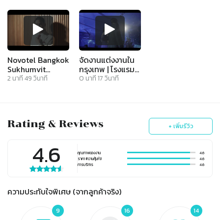
Novotel Bangkok
จัดงานแต่งงานใน
Sukhumvit
กรุงเทพ | โรงแรม
20.mp4
โนโวเทลกรุงเทพ
2
นาที
49
วินาที
0
นาที
17
วินาที
สุขุมวิท 20
Rating & Reviews
+ เพิ่มรีวิว
4.6
คุณภาพของงาน
4.6
ราคา (ความคุ้มค่า)
4.6
การบริการ
4.6
ความประทับใจพิเศษ (จากลูกค้าจริง)
9
16
14