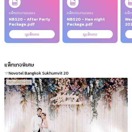
แพ็กเกจงานฉลอง
แพ็กเกจงานฉลอง
แพ็
NBS20 - After Party
NBS20 - Hen night
Wed
Package.pdf
Package.pdf
202
ดูแพ็กเกจ
ดูแพ็กเกจ
แพ็กเกจพิเศษ
Novotel Bangkok Sukhumvit 20
สถานที่แต่งงาน