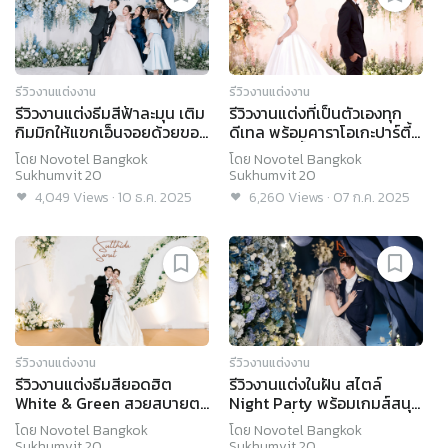
รีวิวงานแต่งงาน
รีวิวงานแต่งงาน
รีวิวงานแต่งธีมสีฟ้าละมุน เติม
รีวิวงานแต่งที่เป็นตัวเองทุก
กิมมิกให้แขกเอ็นจอยด้วยของ
ดีเทล พร้อมคาราโอเกะปาร์ตี้
รางวัลจัดเต็ม @Novotel
Enjoy กันทั้งงาน @Novotel
โดย
Novotel Bangkok
โดย
Novotel Bangkok
Bangkok Sukhumvit 20
Bangkok Sukhumvit 20
Sukhumvit 20
Sukhumvit 20
4,049
Views
·
10 ธ.ค. 2025
6,260
Views
·
07 ก.ค. 2025
รีวิวงานแต่งงาน
รีวิวงานแต่งงาน
รีวิวงานแต่งธีมสียอดฮิต
รีวิวงานแต่งในฝัน สไตล์
White & Green สวยสบายตา
Night Party พร้อมเกมส์สนุก
แบบงบไม่บานปลาย
สุดมันส์ ที่ Novotel
โดย
Novotel Bangkok
โดย
Novotel Bangkok
@Novotel Bangkok
Bangkok Sukhumvit 20
Sukhumvit 20
Sukhumvit 20