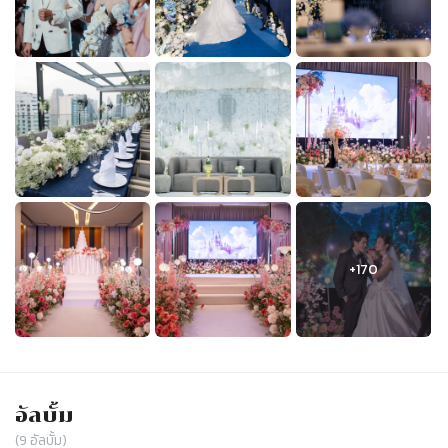
อัลบั้ม
(
9
อัลบั้ม)