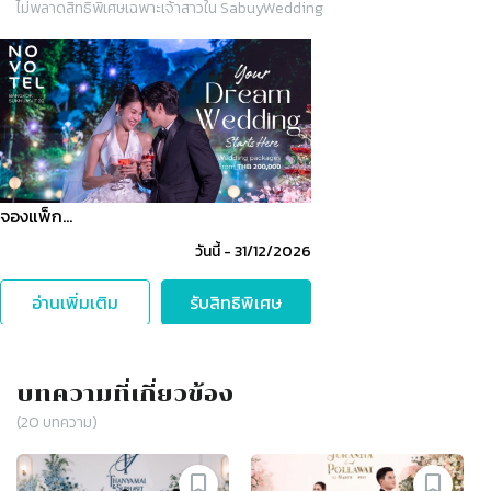
ไม่พลาดสิทธิพิเศษเฉพาะเจ้าสาวใน SabuyWedding
Slide 1 of 1
จองแพ็ก…
วันนี้
-
31/12/2026
อ่านเพิ่มเติม
รับสิทธิพิเศษ
บทความที่เกี่ยวข้อง
(
20
บทความ)