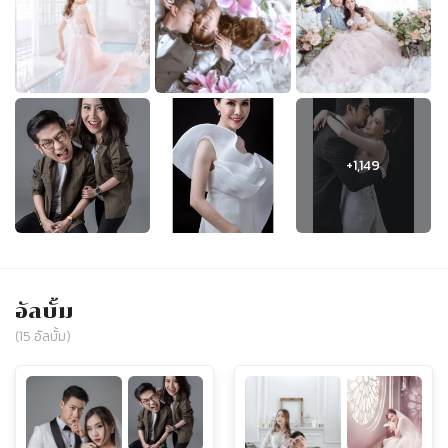
อัลบั้ม
(
15
อัลบั้ม)