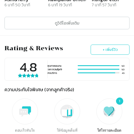
6
นาที
50
วินาที
6
นาที
19
วินาที
7
นาที
57
วินาที
ดูวิดีโอเพิ่มเติม
Rating & Reviews
+ เพิ่มรีวิว
4.8
คุณภาพของงาน
5.0
ราคา (ความคุ้มค่า)
5.0
การบริการ
4.5
ความประทับใจพิเศษ (จากลูกค้าจริง)
1
ตอบเร็วทันใจ
ให้ข้อมูลเต็มที่
ใส่ใจรายละเอียด