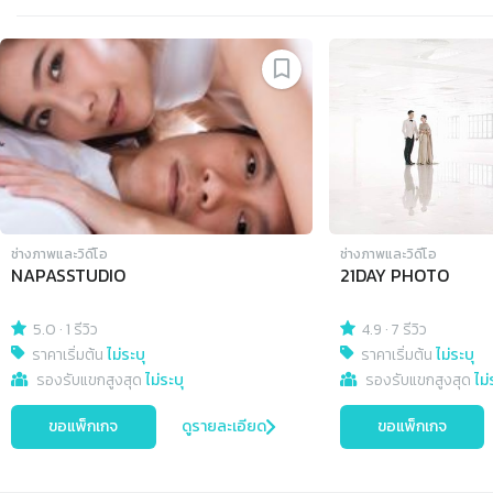
Slide 1 of 4
ช่างภาพและวิดีโอ
ช่างภาพและวิดีโอ
NAPASSTUDIO
21DAY PHOTO
5.0
·
1 รีวิว
4.9
·
7 รีวิว
ราคาเริ่มต้น
ไม่ระบุ
ราคาเริ่มต้น
ไม่ระบุ
รองรับแขกสูงสุด
ไม่ระบุ
รองรับแขกสูงสุด
ไม่
ขอแพ็กเกจ
ดูรายละเอียด
ขอแพ็กเกจ