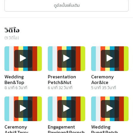
ดูอัลบั้มเพิ่มเติม
วิดีโอ
(
9
วิดีโอ)
Wedding
Presentation
Ceremony
Ben&Top
Petch&Nut
Aor&Ice
8
นาที
6
วินาที
6
นาที
32
วินาที
5
นาที
35
วินาที
Ceremony
Engagement
Wedding
Ashi&Terry
Rawipan&Pornchai
Rung&Petch