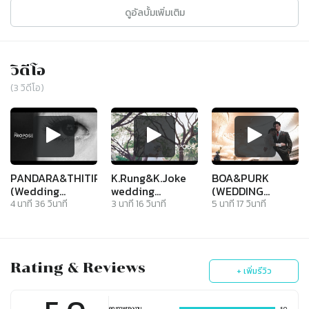
ดูอัลบั้มเพิ่มเติม
วิดีโอ
(
3
วิดีโอ)
PANDARA&THITIPOL
K.Rung&K.Joke
BOA&PURK
(Wedding
wedding
(WEDDING
Reception)
Reception
RECEPTION)
4
นาที
36
วินาที
3
นาที
16
วินาที
5
นาที
17
วินาที
Rating & Reviews
+ เพิ่มรีวิว
คุณภาพของงาน
5.0