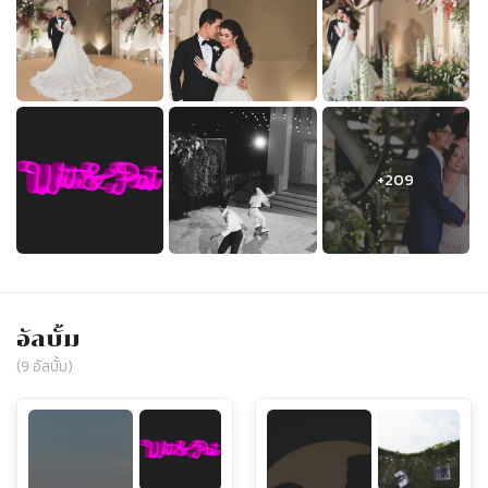
อัลบั้ม
(
9
อัลบั้ม)