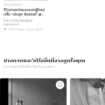
รีวิวงานแต่งงาน
รีวิวงานแต่งแบบแขกผู้ใหญ่
ปลื้ม 'เน้นสุข สังสรรค์' @
Sofitel Bangkok
โดย
Sofitel Bangkok
Sukhumvit
Sukhumvit
3,713
Views
·
12 ม.ค. 2023
ช่างภาพและวิดีโอ
อื่นที่อาจถูกใจคุณ
ช่างภาพและวิดีโอ
อื่นๆ ที่คุณไม่ควรพลาด
Slide 1 of 4