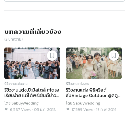
บทความที่เกี่ยวข้อง
(
2
บทความ)
รีวิวงานแต่งงาน
รีวิวงานแต่งงาน
รีวิวงานแต่งเป๊ะมีสไตล์ เก๋ตรง
รีวิวงานแต่ง พิธีคริสต์
เรียบง่าย แต่ได้พรีเซ้นต์บ่าว
ธีมVintage Outdoor @สตูดิ
สาว @VARAVELA
โอฮาวายไทย
โดย
SabuyWedding
โดย
SabuyWedding
6,587
Views
·
05 มี.ค. 2018
17,599
Views
·
19 ก.พ. 2016