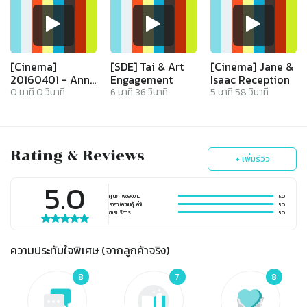
[Cinema]
[SDE] Tai & Art
[Cinema] Jane &
20160401 - Anne
Engagement
Isaac Reception
& Pao Wedding
0
นาที
0
วินาที
6
นาที
36
วินาที
5
นาที
58
วินาที
Rating & Reviews
+ เพิ่มรีวิว
5.0
คุณภาพของงาน
5.0
ราคา (ความคุ้มค่า)
5.0
การบริการ
5.0
ความประทับใจพิเศษ (จากลูกค้าจริง)
8
7
8