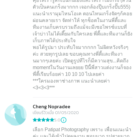
คุยให้เรารู้สึกเป็นกันเองและให้เราไม่เกร็ง (ส่วน
ตัวเป็นคนเกร็งมากกก เจอกล้องปุ๊บเกร็งปั๊บ555)
แนะนำเรามุมไหนโอเค ตอนไหนเกร็งจัดๆก้คอย
ผ่อนคลายเรา จัดท่าให้ ทุกช็อตในงานพี่ตี้และ
ทีมงานเก็บครบรวมถึงแม้จะมีเซอไพรซ์แบบที่
เจ้าบ่าวไม่ได้เตี๊ยมกับใครเลย พี่ตี้และทีมงานก็ยัง
เก็บภาพได้ประทับใจ
พอได้รูปมา ประทับใจมากกกก ไม่ผิดหวังจริงๆ
ค่ะ สวยทุกรูปเลย ขอบคุณทางพี่ตี้และทีมงา
นมากๆเลยค่ะ เปิดดูรูปทีไรก็มีความสุข...คิดถึง
momentในวันงานเลยยย ปีนี้พี่สาวแต่งงานก็จอง
พี่ตี้เรียบร้อยค่า 10 10 10 ไปเลยค่า
***ใครมองหาช่างภาพ แนะนำเลยค่า
Cheng Nopradee
เขียนรีวิวเมื่อ 01/05/2020
5.0
เลือก Patipat Photography เพราะ เพื่อนแนะนำ
ค่ะ และได้เข้าไปดูผลงาน ชอบมาก รูปสวยมาก