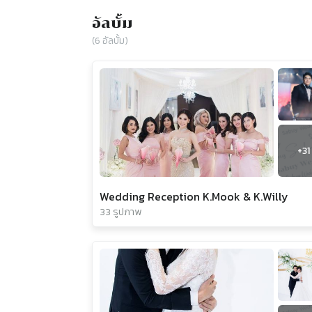
อัลบั้ม
(
6
อัลบั้ม)
+
31
Wedding Reception K.Mook & K.Willy
33 รูปภาพ