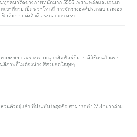
่อนทุกคนกรี้ดช่างภาพหนักมาก 5555 เพราะหล่อและเอนเต
าพเขาที่สวย เป๊ะ พวกโทนสี การจัดวางองค์ประกอบ มุมมอง
์เฟ็กต์มาก แต่งตัวดี ตรงต่อเวลา ครบ!
ลายคนจะชอบ เพราะเขามนุษยสัมพันธ์ดีมาก มีวิธีเล่นกับแขก
องโทนสีภาพก็ไม่ต้องห่วง สีสวยสดใสสุดๆ
วนตัวอยู่แล้ว ที่ประทับใจสุดคือ สามารถทำให้เจ้าบ่าวถ่าย