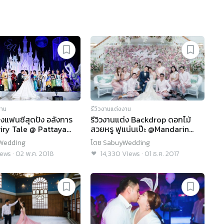
งาน
รีวิวงานแต่งงาน
ต่งแฟนซีสุดปัง อลังการ
รีวิวงานแต่ง Backdrop ดอกไม้
airy Tale @ Pattaya
สวยหรู ฟูแน่นเป๊ะ @Mandarin
arm
Oriental
Wedding
โดย
SabuyWedding
ews
·
02 พ.ค. 2018
14,330
Views
·
01 ธ.ค. 2017