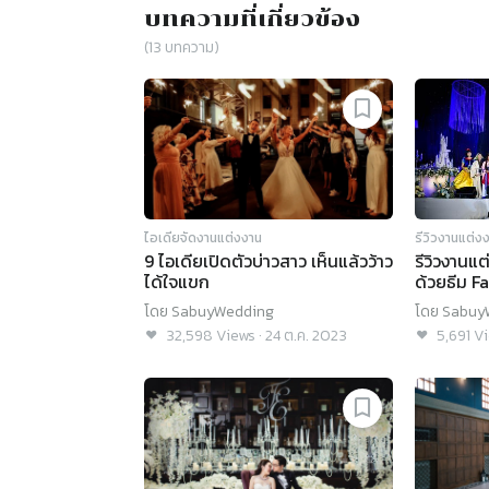
บทความที่เกี่ยวข้อง
(
13
บทความ)
ไอเดียจัดงานแต่งงาน
รีวิวงานแต่ง
9 ไอเดียเปิดตัวบ่าวสาว เห็นแล้วว้าว
รีวิวงานแ
ได้ใจแขก
ด้วยธีม F
Sheep F
โดย
SabuyWedding
โดย
Sabuy
32,598
Views
·
24 ต.ค. 2023
5,691
Vi