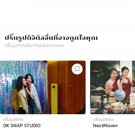
ปริ๊นรูปดิจิตัล
อื่นที่อาจถูกใจคุณ
ปริ๊นรูปดิจิตัล
อื่นๆ ที่คุณไม่ควรพลาด
Slide 1 of 4
ปริ๊นรูปดิจิตัล
ปริ๊นรูปดิจิตัล
OK SNAP STUDIO
NextMoven