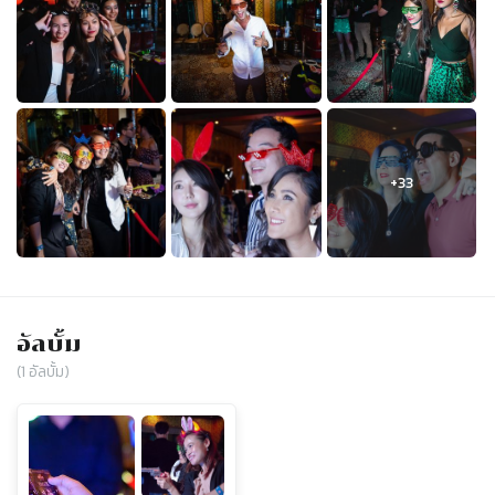
อัลบั้ม
(
1
อัลบั้ม)