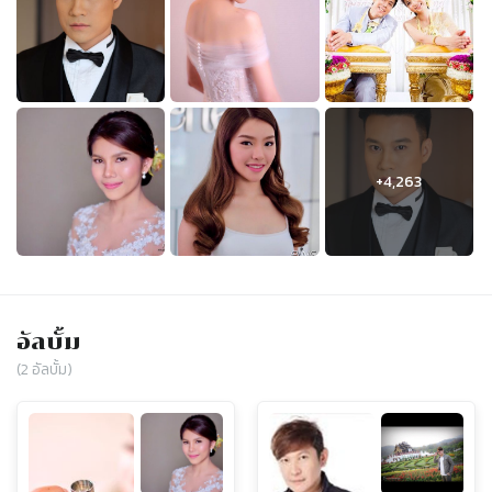
อัลบั้ม
(
2
อัลบั้ม)