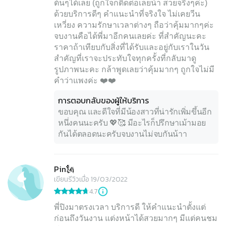
ต้นๆได้เลย (ถูกใจก็ติดต่อเลยน้า สวยจริงๆค่ะ)
ด้วยบริการดีๆ คำแนะนำที่จริงใจ ไม่เคยวีน
เหวี่ยง ความรักษาเวลาต่างๆ ถือว่าคุ้มมากๆค่ะ
จบงานคือได้พี่มาอีกคนเลยค่ะ ที่สำคัญนะคะ
ราคาถ้าเทียบกับสิ่งที่ได้รับและอยู่กับเราในวัน
สำคัญที่เราจะประทับใจทุกครั้งที่กลับมาดู
รูปภาพนะคะ กล้าพูดเลยว่าคุ้มมากๆ ถูกใจไม่มี
คำว่าแพงค่ะ ❤️❤️
การตอบกลับของผู้ให้บริการ
ขอบคุณ และดีใจที่มีน้องสาวที่น่ารักเพิ่มขึ้นอีก
หนึ่งคนนะครับ 💖🥰 มีอะไรก็ปรึกษาเม้ามอย
กันได้ตลอดนะครับจบงานไม่จบกันน้าา
Pin🗽
เขียนรีวิวเมื่อ 19/03/2022
4.7
พี่ปิงมาตรงเวลา บริการดี ให้คำแนะนำตั้งแต่
ก่อนถึงวันงาน แต่งหน้าได้สวยมากๆ มีแต่คนชม