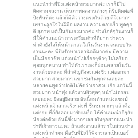
แนะนำว่าพี่ปิงแต่งหน้าสวยมากค่ะ เราก็มีไป
ติดตามผลงาน เห็นภาพผลงานต่างๆ ก็รีบติดต่อพี่
ปิงทันทีค่ะ แล้วก็มีคิวว่างตรงกันด้วย ดีใจมากๆ
เพราะถูกใจในฝีมือ ผลงาน ความตอบเร็ว พูดคุย
ดี สุภาพ แต่เป็นกันเองมากค่ะ ช่วงใกล้ๆวันงานก็
มีให้คำแนะนำ การเตรียมตัวที่ดีมาก ว่าควร
ทำตัวยังไงให้หน้าตาสดใสในวันงาน จนแบบวัน
งานนะคะ พี่ปิงรักษาเวลานัดดีมากค่ะ มีความ
เป็นมืออาชีพ แต่งหน้าไปเรื่อยๆชิวๆ ไม่เครียด
คุยสนุกสนาน ทำให้ตัวเราเองก็ผ่อนคลายในวัน
งานด้วยนะคะ ที่สำคัญถึงจะแต่งชิว แต่ออกมา
สวยมาก สวยมากๆ แขกชมกันทุกคนเลยค่ะ
หลายคนพูดว่าปกติไม่คิดว่าเราสวย เฮ้ย แต่วันนี้
สวยมาก หน้าพุ่ง แล้วงานผิวสุดๆ หน้าไม่ดรอป
เลยนะคะ ยิ่งอยู่ยิ่งสวย อันนี้สมตำแหน่งแชมป์
แต่งหน้าเจ้าสาวจริงๆค่ะพี่ ชื่นชมมากๆ แล้วคือ
แต่งจบ พี่ก็ยังคอยมาซับเหงื่อ ให้คำแนะนำดีๆกับ
น้องต่อด้วย อันนี้ซึ้งมากๆเลย จริงๆอยากแนะนำ
ว่าที่เจ้าสาวนะคะ ถ้าแต่งงานแล้วหาในส่วนช่าง
แต่งหน้าทำผม คือรับพี่ปิงไว้พิจารณาเป็นเบอร์