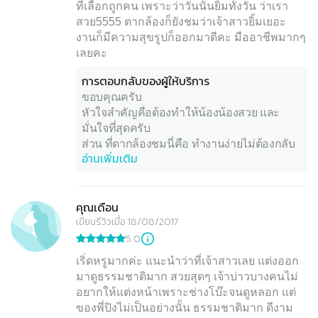
ที่เลือกถูกคน เพราะว่าวันนั้นยิ้มทั้งวัน ว่าเรา
สวย5555 ตากล้องก็ยังชมว่าเจ้าสาวยิ้มเยอะ
งานก็มีความสุขรูปก็ออกมาดีคะ มืออาชีพมากๆ
เลยคะ
การตอบกลับของผู้ให้บริการ
ขอบคุณครับ
หัวใจสำคัญคือต้องทำให้น้องน้องสวย และ
มั่นใจที่สุดครับ
ส่วน ที่ตากล้องชมนี่คือ ทำงานง่ายไม่ต้องกลับ
อ่านเพิ่มเติม
ไปรีทัชไงครับ ( พี่ๆช่างภาพ ชอบบอกกับพี่แบบ
นี้ครับ 55 )
คุณเดือน
เขียนรีวิวเมื่อ 18/08/2017
5.0
เริ่ดหรูมากค่ะ แนะนำว่าที่เจ้าสาวเลย แต่งออก
มาดูธรรมชาติมาก สวยสุดๆ เจ้าบ่าวบางคนไม่
อยากให้แต่งหน้าเพราะช่างโบ๊ะจนดูหลอก แต่
ของพี่ปิงไม่เป็นอย่างนั้น ธรรมชาติมาก ดีงาม