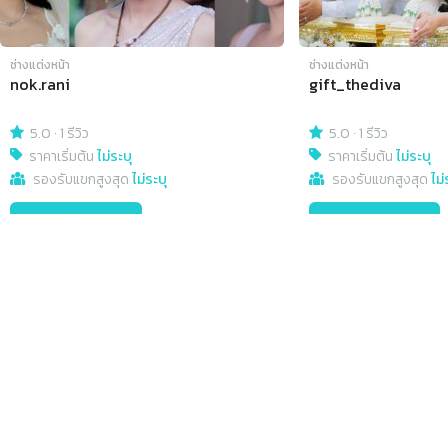
ช่างแต่งหน้า
ช่างแต่งหน้า
nok.rani
gift_thediva
5.0
·
1 รีวิว
5.0
·
1 รีวิว
ราคาเริ่มต้น
ไม่ระบุ
ราคาเริ่มต้น
ไม่ระบุ
รองรับแขกสูงสุด
ไม่ระบุ
รองรับแขกสูงสุด
ไม่
ขอแพ็กเกจ
ดูรายละเอียด
ขอแพ็กเกจ
เมนู
ค้นหา
ค้นหาร้านค้า, สินค้าและบริการ, สถานที่จัดงาน
รวมสินค้าและบริการ
สถานที่แต่งงาน
รวมไอเดียแต่งงานและร้านค้าคุณภาพ
สถานที่แต่งงาน
ช่างภาพ วิดีโอ
ช่างแต่งหน้า
บทความ
ติดตามเราได้ที่
Wedding Planner
ตกแต่งหน้างาน
MC รันคิว