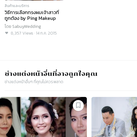
สินค้าและบริการ
วิธีการเลือกทรงผมเจ้าสาวที่
ถูกต้อง by Ping Makeup
โดย
SabuyWedding
8,357
Views
·
14 ก.ค. 2015
ช่างแต่งหน้า
อื่นที่อาจถูกใจคุณ
ช่างแต่งหน้า
อื่นๆ ที่คุณไม่ควรพลาด
Slide 1 of 4