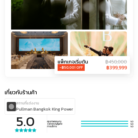
แพ็กเกจเริ่มต้น
฿
450,000
฿
399,999
-฿
50,001
OFF
เกี่ยวกับร้านค้า
สถานที่แต่งงาน
Pullman Bangkok King Power
5.0
คุณภาพของงาน
5.0
ราคา (ความคุ้มค่า)
5.0
การบริการ
5.0