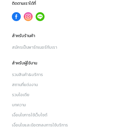
ยืดหยุ่นให้ได้และพยายามหามาให้
ติดตามเราได้ที่
ตามที่ต้องการ ช่วยเตรียมห้องให้บ่าว
สาว พ่อแม่ รวมไปถึงเพื่อนเจ้าสาวไว้
ใช้เตรียมตัว แต่งหน้า เรื่องพิธีการใน
งานก็ช่วยได้เยอะ แม้เราจะมีทีมรัน
สำหรับร้านค้า
คิวอยู่แล้ว แต่พนักงานก็ยังมาช่วย
จัดการให้ และที่ประทับใจเป็นพิเศษ
สมัครเป็นพาร์ทเนอร์กับเรา
เลยคือทีมคอนโทรไฟของทาง
โรงแรมครับ ด้วยตอนแรกเราอยาก
สำหรับผู้ใช้งาน
นำทีมไฟเข้ามาเอง แต่ติดปัญหาบาง
อย่าง ทำให้ไม่สามารถนำเข้ามาได้
รวมสินค้า&บริการ
แต่ก็ไม่เป็นปัญหาอะไรเพราะทีม
สถานที่แต่งงาน
คอนโทรไฟเขาทำงานเข้ากับช่าง
ภาพได้ดี รู้จังหวะ ให้แสงดี ประกอบ
รวมไอเดีย
กับตัวห้องเองก็มีแสงเพียงพออยู่แล้ว
บทความ
ทำให้ถ่ายรูปสวยและประหยัดเรื่อง
ไฟไปได้ด้วย งานนี้ทุกอย่างเพอร์เฟ็ค
เงื่อนไขการใช้เว็บไซต์
ผ่านไปได้ด้วยดี อย่างที่หวังเลยครับ
เงื่อนไขและข้อตกลงการใช้บริการ