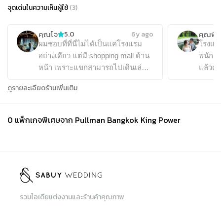
จุดเด่นในความเห็นผู้ใช้
(
3
)
คุณโจ
คุณพิ้งค
5.0
6y ago
ผมชอบที่ที่นี่ไม่ได้เป็นแค่โรงแรม
โรงแรม
อย่างเดียว แต่มี shopping mall ด้าน
พนักง
หน้า เพราะแขกสามารถไปเดินเล่น
แล้วคุ
แก้เบื่อได้ นอกจากนี้สถานที่ยังตอบ
รักมา
ดูรายละเอียดร้านเพิ่มเติม
โจทย์สิ่งที่ผมต้องการได้ มีห้องขนาด
สามารถ
กำลังพอดีกับแขกงานของเรา ตัวห้อง
เลย แล
จัดเลี้ยงก็สวยงามแบบที่ชอบ ที่จอด
เข้าใจ
0
แพ็กเกจพิเศษจาก
Pullman Bangkok King Power
รถเยอะมากและอยู่ใกล้กับห้องจัด
งาน ไม่ต้องกังวลเรื่องแขกผู้ใหญ่ต้อง
เดินไกลเลย รสชาติอาหารเอง จากที่
เคยได้ทานก็อร่อย มีความหลาก
หลายและสดใหม่ เซอร์วิส บริการคือ
โอเคเลย เขาคอยดูแล แนะนำดีครับ
รวมไอเดียแต่งงานและร้านค้าคุณภาพ
เราขอปรับเปลี่ยนบางอย่างในแพ็ก
เกจหรือขออะไรเพิ่ม เขาก็มีความ